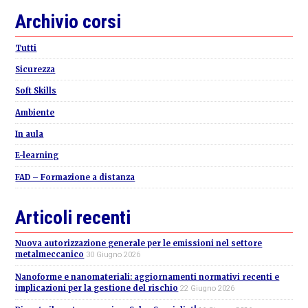
Primary
Archivio corsi
Sidebar
Tutti
Sicurezza
Soft Skills
Ambiente
In aula
E-learning
FAD – Formazione a distanza
Articoli recenti
Nuova autorizzazione generale per le emissioni nel settore
metalmeccanico
30 Giugno 2026
Nanoforme e nanomateriali: aggiornamenti normativi recenti e
implicazioni per la gestione del rischio
22 Giugno 2026