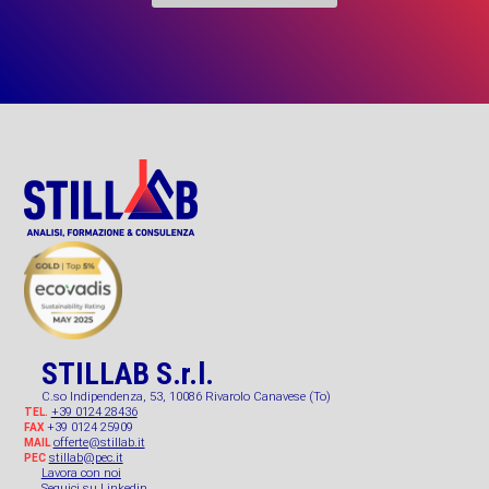
STILLAB S.r.l.
C.so Indipendenza, 53, 10086 Rivarolo Canavese (To)
+39 0124 28436
TEL.
+39 0124 25909
FAX
offerte@stillab.it
MAIL
stillab@pec.it
PEC
Lavora con noi
Seguici su Linkedin