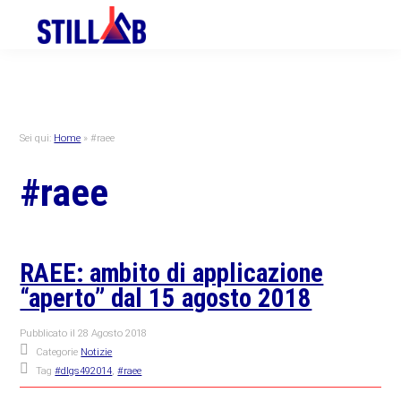
Skip
Skip
Skip
to
to
to
primary
main
primary
navigation
content
sidebar
Sei qui:
Home
»
#raee
#raee
RAEE: ambito di applicazione
“aperto” dal 15 agosto 2018
Pubblicato il
28 Agosto 2018
Categorie
Notizie
Tag
#dlgs492014
,
#raee