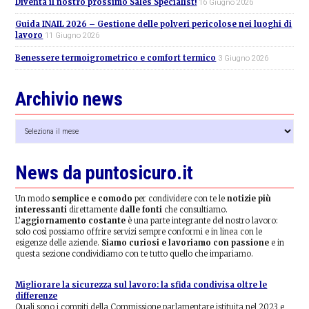
Diventa il nostro prossimo Sales Specialist!
16 Giugno 2026
Guida INAIL 2026 – Gestione delle polveri pericolose nei luoghi di
lavoro
11 Giugno 2026
Benessere termoigrometrico e comfort termico
3 Giugno 2026
Archivio news
Archivio
news
News da puntosicuro.it
Un modo
semplice e comodo
per condividere con te le
notizie più
interessanti
direttamente
dalle fonti
che consultiamo.
L’
aggiornamento costante
è una parte integrante del nostro lavoro:
solo così possiamo offrire servizi sempre conformi e in linea con le
esigenze delle aziende.
Siamo curiosi e lavoriamo con passione
e in
questa sezione condividiamo con te tutto quello che impariamo.
Migliorare la sicurezza sul lavoro: la sfida condivisa oltre le
differenze
Quali sono i compiti della Commissione parlamentare istituita nel 2023 e