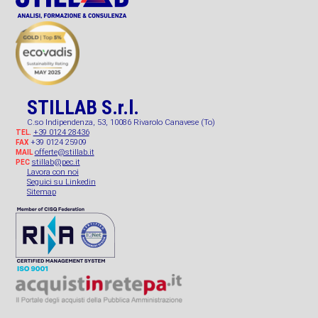
STILLAB S.r.l.
C.so Indipendenza, 53, 10086 Rivarolo Canavese (To)
+39 0124 28436
TEL.
+39 0124 25909
FAX
offerte@stillab.it
MAIL
stillab@pec.it
PEC
Lavora con noi
Seguici su Linkedin
Sitemap