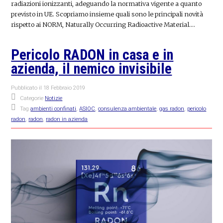
radiazioni ionizzanti, adeguando la normativa vigente a quanto
previsto in UE. Scopriamo insieme quali sono le principali novità
rispetto ai NORM, Naturally Occurring Radioactive Material.…
Pericolo RADON in casa e in
azienda, il nemico invisibile
Pubblicato il
18 Febbraio 2019
Categorie
Notizie
Tag
ambienti confinati
,
ASIOC
,
consulenza ambientale
,
gas radon
,
pericolo
radon
,
radon
,
radon in azienda