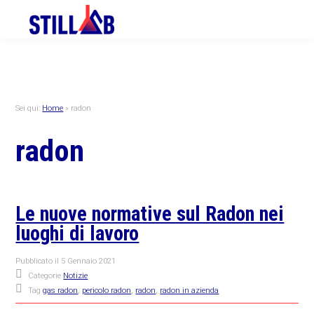
Skip
Skip
Skip
to
to
to
primary
main
primary
navigation
content
sidebar
Sei qui:
Home
»
radon
radon
Le nuove normative sul Radon nei
luoghi di lavoro
Pubblicato il
5 Gennaio 2021
Categorie
Notizie
Tag
gas radon
,
pericolo radon
,
radon
,
radon in azienda