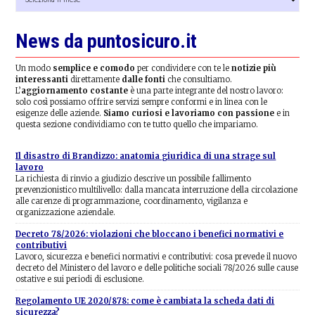
news
News da puntosicuro.it
Un modo
semplice e comodo
per condividere con te le
notizie più
interessanti
direttamente
dalle fonti
che consultiamo.
L’
aggiornamento costante
è una parte integrante del nostro lavoro:
solo così possiamo offrire servizi sempre conformi e in linea con le
esigenze delle aziende.
Siamo curiosi e lavoriamo con passione
e in
questa sezione condividiamo con te tutto quello che impariamo.
Il disastro di Brandizzo: anatomia giuridica di una strage sul
lavoro
La richiesta di rinvio a giudizio descrive un possibile fallimento
prevenzionistico multilivello: dalla mancata interruzione della circolazione
alle carenze di programmazione, coordinamento, vigilanza e
organizzazione aziendale.
Decreto 78/2026: violazioni che bloccano i benefici normativi e
contributivi
Lavoro, sicurezza e benefici normativi e contributivi: cosa prevede il nuovo
decreto del Ministero del lavoro e delle politiche sociali 78/2026 sulle cause
ostative e sui periodi di esclusione.
Regolamento UE 2020/878: come è cambiata la scheda dati di
sicurezza?