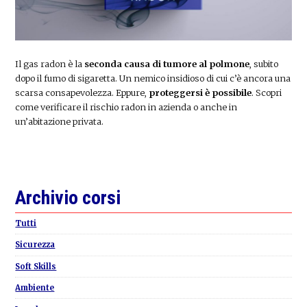
Il gas radon è la
seconda causa di tumore al polmone
, subito
dopo il fumo di sigaretta. Un nemico insidioso di cui c’è ancora una
scarsa consapevolezza. Eppure,
proteggersi è possibile
. Scopri
come verificare il rischio radon in azienda o anche in
un’abitazione privata.
Primary
Archivio corsi
Sidebar
Tutti
Sicurezza
Soft Skills
Ambiente