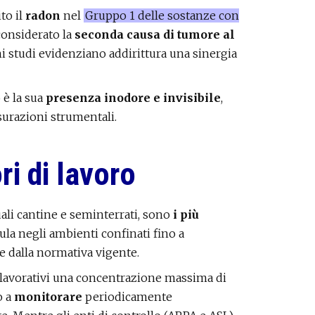
to il
radon
nel
Gruppo 1 delle sostanze con
È considerato la
seconda causa di tumore al
uni studi evidenziano addirittura una sinergia
 è la sua
presenza inodore e invisibile
,
urazioni strumentali.
ri di lavoro
uali cantine e seminterrati, sono
i più
cumula negli ambienti confinati fino a
 dalla normativa vigente.
 lavorativi una concentrazione massima di
o a
monitorare
periodicamente