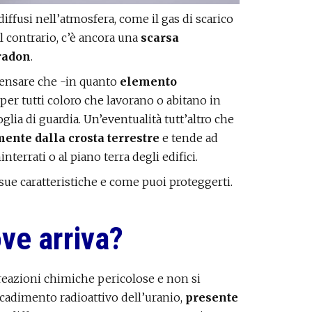
iffusi nell’atmosfera, come il gas di scarico
 Al contrario, c’è ancora una
scarsa
 radon
.
 pensare che -in quanto
elemento
per tutti coloro che lavorano o abitano in
lia di guardia. Un’eventualità tutt’altro che
ente dalla crosta terrestre
e tende ad
errati o al piano terra degli edifici.
ue caratteristiche e come puoi proteggerti.
ove arriva?
 reazioni chimiche pericolose e non si
cadimento radioattivo dell’uranio,
presente