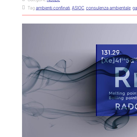
Tag
ambienti confinati
,
ASIOC
,
consulenza ambientale
,
ga