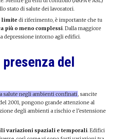
te. Mentre gli enti di controllo (ARPA e ASL)
lo stato di salute dei lavoratori.
 limite
di riferimento, è importante che tu
ica più o meno complessi
. Dalla maggiore
na depressione intorno agli edifici.
 presenza del
a salute negli ambienti confinati
, sancite
 del 2001, pongono grande attenzione al
zione degli ambienti a rischio e l’estensione
ili variazioni spaziali e temporali
. Edifici
erse, così come vi sono forti variazioni tra