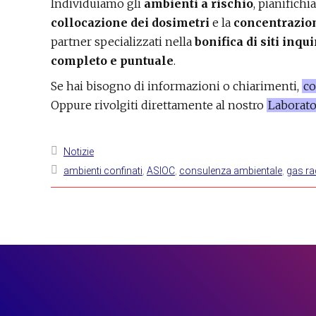
Individuiamo gli
ambienti a rischio
, pianifich
collocazione dei dosimetri
e la
concentrazio
partner specializzati nella
bonifica di siti inqui
completo e puntuale
.
Se hai bisogno di informazioni o chiarimenti,
co
Oppure rivolgiti direttamente al nostro
Laborato
Notizie
ambienti confinati
,
ASIOC
,
consulenza ambientale
,
gas r