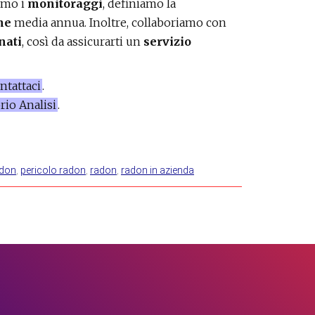
iamo i
monitoraggi
, definiamo la
ne
media annua. Inoltre, collaboriamo con
nati
, così da assicurarti un
servizio
ntattaci
.
rio Analisi
.
adon
,
pericolo radon
,
radon
,
radon in azienda