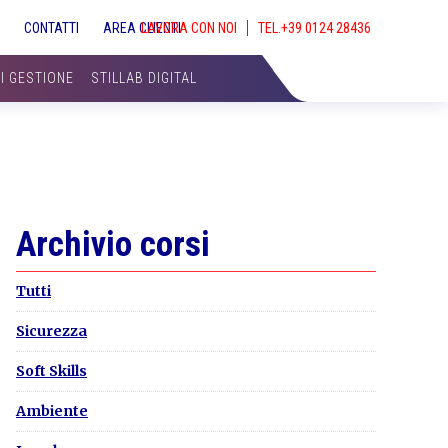
S
CONTATTI
AREA CLIENTI
LAVORA CON NOI
SHOW
SEAR
DI GESTIONE
STILLAB DIGITAL
Primary
Archivio corsi
Sidebar
Tutti
Sicurezza
Soft Skills
Ambiente