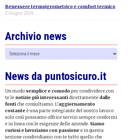
Benessere termoigrometrico e comfort termico
3 Giugno 2026
Archivio news
Archivio
news
News da puntosicuro.it
Un modo
semplice e comodo
per condividere con
te le
notizie più interessanti
direttamente
dalle
fonti
che consultiamo. L’
aggiornamento
costante
è una parte integrante del nostro lavoro:
solo così possiamo offrire servizi sempre conformi
e in linea con le esigenze delle aziende.
Siamo
curiosi e lavoriamo con passione
e in questa
sezione condividiamo con te tutto quello che