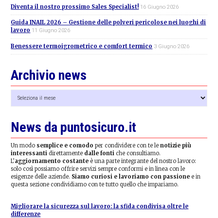
Diventa il nostro prossimo Sales Specialist!
16 Giugno 2026
Guida INAIL 2026 – Gestione delle polveri pericolose nei luoghi di
lavoro
11 Giugno 2026
Benessere termoigrometrico e comfort termico
3 Giugno 2026
Archivio news
Archivio
news
News da puntosicuro.it
Un modo
semplice e comodo
per condividere con te le
notizie più
interessanti
direttamente
dalle fonti
che consultiamo.
L’
aggiornamento costante
è una parte integrante del nostro lavoro:
solo così possiamo offrire servizi sempre conformi e in linea con le
esigenze delle aziende.
Siamo curiosi e lavoriamo con passione
e in
questa sezione condividiamo con te tutto quello che impariamo.
Migliorare la sicurezza sul lavoro: la sfida condivisa oltre le
differenze