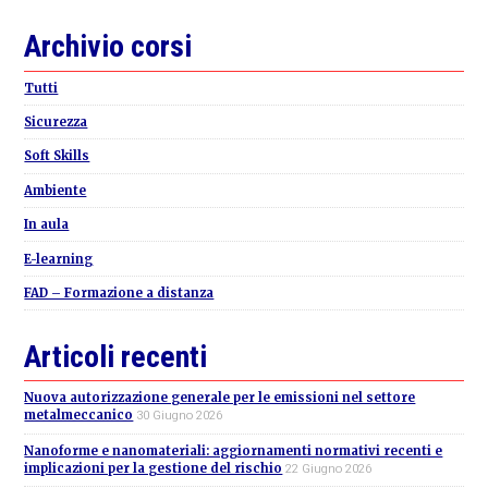
Primary
Archivio corsi
Sidebar
Tutti
Sicurezza
Soft Skills
Ambiente
In aula
E-learning
FAD – Formazione a distanza
Articoli recenti
Nuova autorizzazione generale per le emissioni nel settore
metalmeccanico
30 Giugno 2026
Nanoforme e nanomateriali: aggiornamenti normativi recenti e
implicazioni per la gestione del rischio
22 Giugno 2026