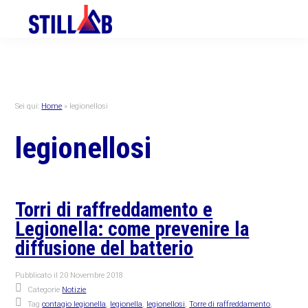
Skip
Skip
Skip
to
to
to
primary
main
primary
navigation
content
sidebar
Sei qui:
Home
»
legionellosi
legionellosi
Torri di raffreddamento e
Legionella: come prevenire la
diffusione del batterio
Pubblicato il
20 Novembre 2018
Categorie
Notizie
Tag
contagio legionella
,
legionella
,
legionellosi
,
Torre di raffreddamento
,