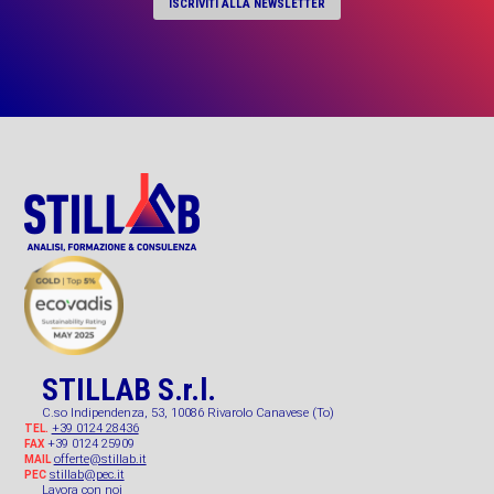
ISCRIVITI ALLA NEWSLETTER
STILLAB S.r.l.
C.so Indipendenza, 53, 10086 Rivarolo Canavese (To)
+39 0124 28436
TEL.
+39 0124 25909
FAX
offerte@stillab.it
MAIL
stillab@pec.it
PEC
Lavora con noi