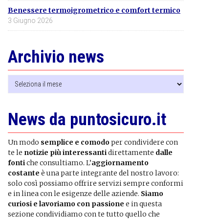
Benessere termoigrometrico e comfort termico
3 Giugno 2026
Archivio news
Archivio
news
News da puntosicuro.it
Un modo
semplice e comodo
per condividere con
te le
notizie più interessanti
direttamente
dalle
fonti
che consultiamo. L’
aggiornamento
costante
è una parte integrante del nostro lavoro:
solo così possiamo offrire servizi sempre conformi
e in linea con le esigenze delle aziende.
Siamo
curiosi e lavoriamo con passione
e in questa
sezione condividiamo con te tutto quello che