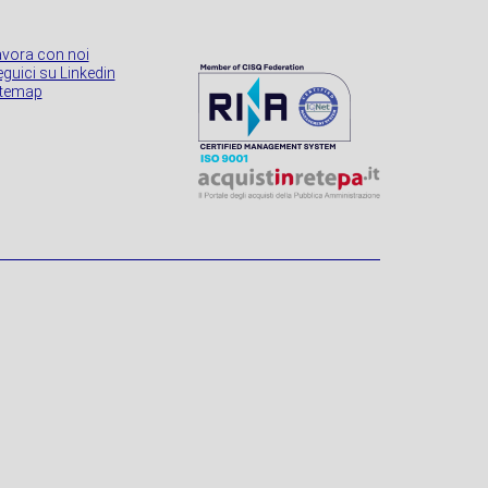
avora con noi
guici su Linkedin
itemap