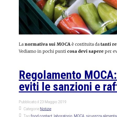
La
normativa sui MOCA
è costituita da
tanti r
Vediamo in pochi punti
cosa devi sapere
per ev
Regolamento MOCA: se
eviti le sanzioni e ra
Pubblicato il
23 Maggio 2019
Categorie
Notizie
Tag
food contact
,
laboratorio
,
MOCA
,
sicurezza alimenta