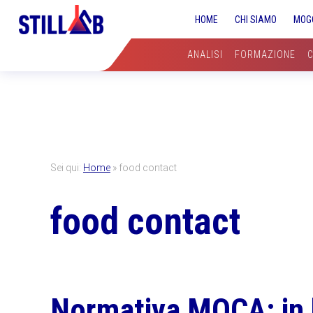
Skip
Skip
Skip
HOME
CHI SIAMO
MOG
to
to
to
primary
main
primary
ANALISI
FORMAZIONE
navigation
content
sidebar
Sei qui:
Home
»
food contact
food contact
Normativa MOCA: in 