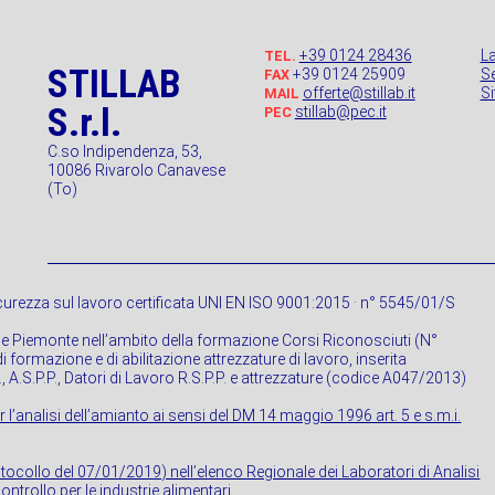
+39 0124 28436
L
TEL.
STILLAB
+39 0124 25909
Se
FAX
offerte@stillab.it
S
MAIL
S.r.l.
stillab@pec.it
PEC
C.so Indipendenza, 53,
10086 Rivarolo Canavese
(To)
urezza sul lavoro certificata UNI EN ISO 9001:2015 · n° 5545/01/S
ne Piemonte nell’ambito della formazione Corsi Riconosciuti (N°
 formazione e di abilitazione attrezzature di lavoro, inserita
P., A.S.P.P., Datori di Lavoro R.S.P.P. e attrezzature (codice A047/2013)
r l’analisi dell’amianto ai sensi del DM 14 maggio 1996 art. 5 e s.m.i.
rotocollo del 07/01/2019) nell’elenco Regionale dei Laboratori di Analisi
ontrollo per le industrie alimentari.