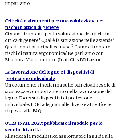
impariamo.
Criticità e strumenti per una valutazione dei
rischi in ottica di genere
Ci sono strumenti per la valutazione dei rischi in
ottica di genere? Qual è la situazione nelle aziende?
Quali sono i principali equivoci? Come affrontare i
rischi di natura ergonomica? Ne parliamo con
Eleonora Mastrominico (Inail Ctss DR Lazio).
La lavorazione del legno e i dispositivi di
protezione individuale
Un documento si sofferma sulle principali regole di
sicurezza e comportamento nella lavorazione del
legno. Focus sui dispositivi di protezione
individuale. I DPI adeguati alle diverse attività e le
risposte alle FAQ.
OT23 INAIL 2027: pubblicato il modulo per lo
sconto di tariffa
Rilasciata la modulistica aggiornata e la guida alla