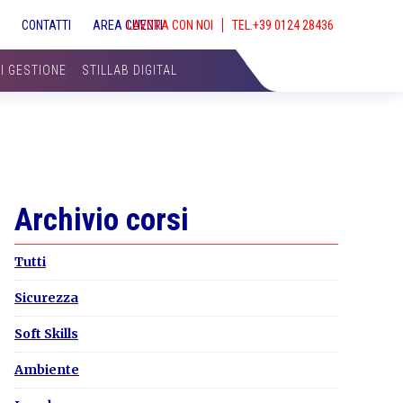
S
CONTATTI
AREA CLIENTI
LAVORA CON NOI
SHOW
SEAR
DI GESTIONE
STILLAB DIGITAL
Primary
Archivio corsi
Sidebar
Tutti
Sicurezza
Soft Skills
Ambiente