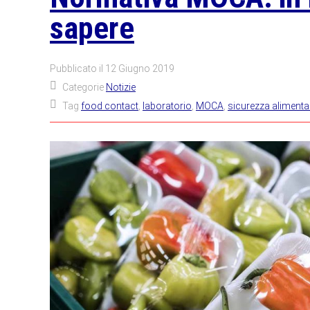
sapere
Pubblicato il
12 Giugno 2019
Categorie
Notizie
Tag
food contact
,
laboratorio
,
MOCA
,
sicurezza alimenta