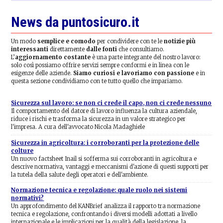
News da puntosicuro.it
Un modo
semplice e comodo
per condividere con te le
notizie più
interessanti
direttamente
dalle fonti
che consultiamo.
L’
aggiornamento costante
è una parte integrante del nostro lavoro:
solo così possiamo offrire servizi sempre conformi e in linea con le
esigenze delle aziende.
Siamo curiosi e lavoriamo con passione
e in
questa sezione condividiamo con te tutto quello che impariamo.
Sicurezza sul lavoro: se non ci crede il capo, non ci crede nessuno
Il comportamento del datore di lavoro influenza la cultura aziendale,
riduce i rischi e trasforma la sicurezza in un valore strategico per
l'impresa. A cura dell'avvocato Nicola Madaghiele
Sicurezza in agricoltura: i corroboranti per la protezione delle
colture
Un nuovo factsheet Inail si sofferma sui corroboranti in agricoltura e
descrive normativa, vantaggi e meccanismi d'azione di questi supporti per
la tutela della salute degli operatori e dell'ambiente.
Normazione tecnica e regolazione: quale ruolo nei sistemi
normativi?
Un approfondimento del KANBrief analizza il rapporto tra normazione
tecnica e regolazione, confrontando i diversi modelli adottati a livello
internazionale e le implicazioni per la qualità della legislazione, la