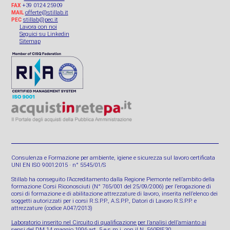
+39 0124 25909
FAX
offerte@stillab.it
MAIL
stillab@pec.it
PEC
Lavora con noi
Seguici su Linkedin
Sitemap
Consulenza e Formazione per ambiente, igiene e sicurezza sul lavoro certificata
UNI EN ISO 9001:2015 · n° 5545/01/S
Stillab ha conseguito l’Accreditamento dalla Regione Piemonte nell’ambito della
formazione Corsi Riconosciuti (N° 765/001 del 25/09/2006) per l’erogazione di
corsi di formazione e di abilitazione attrezzature di lavoro, inserita nell’elenco dei
soggetti autorizzati per i corsi R.S.P.P., A.S.P.P., Datori di Lavoro R.S.P.P. e
attrezzature (codice A047/2013)
Laboratorio inserito nel Circuito di qualificazione per l’analisi dell’amianto ai
sensi del DM 14 maggio 1996 art. 5 e s.m.i. con il N. 560PIE30