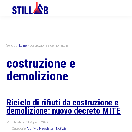
Skip
Skip
Skip
to
to
to
primary
main
primary
navigation
content
sidebar
Sei qui:
Home
»
costruzione e demolizione
costruzione e
demolizione
Riciclo di rifiuti da costruzione e
demolizione: nuovo decreto MITE
Pubblicato il
11 Agosto 2022
Categorie
Archivio Newsletter
,
Notizie