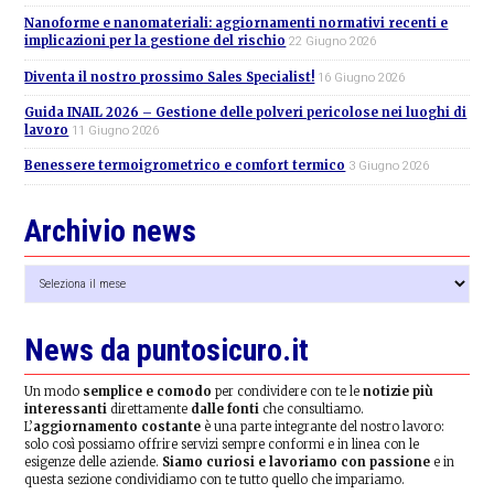
Nanoforme e nanomateriali: aggiornamenti normativi recenti e
implicazioni per la gestione del rischio
22 Giugno 2026
Diventa il nostro prossimo Sales Specialist!
16 Giugno 2026
Guida INAIL 2026 – Gestione delle polveri pericolose nei luoghi di
lavoro
11 Giugno 2026
Benessere termoigrometrico e comfort termico
3 Giugno 2026
Archivio news
Archivio
news
News da puntosicuro.it
Un modo
semplice e comodo
per condividere con te le
notizie più
interessanti
direttamente
dalle fonti
che consultiamo.
L’
aggiornamento costante
è una parte integrante del nostro lavoro:
solo così possiamo offrire servizi sempre conformi e in linea con le
esigenze delle aziende.
Siamo curiosi e lavoriamo con passione
e in
questa sezione condividiamo con te tutto quello che impariamo.