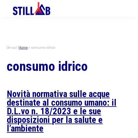
Skip
Skip
Skip
to
to
to
primary
main
primary
navigation
content
sidebar
Sei qui:
Home
»
consumo idrico
consumo idrico
Novità normativa sulle acque
destinate al consumo umano: il
D.L.vo n. 18/2023 e le sue
disposizioni per la salute e
l’ambiente