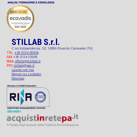
STILLAB S.r.l.
C.so Indipendenza, 53, 10086 Rivarolo Canavese (To)
+39 0124 28436
TEL.
+39 0124 25909
FAX
offerte@stillab.it
MAIL
stillab@pec.it
PEC
Lavora con noi
Seguici su Linkedin
Sitemap