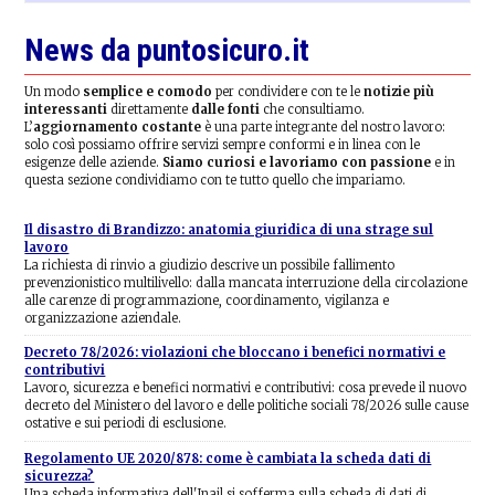
News da puntosicuro.it
Un modo
semplice e comodo
per condividere con te le
notizie più
interessanti
direttamente
dalle fonti
che consultiamo.
L’
aggiornamento costante
è una parte integrante del nostro lavoro:
solo così possiamo offrire servizi sempre conformi e in linea con le
esigenze delle aziende.
Siamo curiosi e lavoriamo con passione
e in
questa sezione condividiamo con te tutto quello che impariamo.
Il disastro di Brandizzo: anatomia giuridica di una strage sul
lavoro
La richiesta di rinvio a giudizio descrive un possibile fallimento
prevenzionistico multilivello: dalla mancata interruzione della circolazione
alle carenze di programmazione, coordinamento, vigilanza e
organizzazione aziendale.
Decreto 78/2026: violazioni che bloccano i benefici normativi e
contributivi
Lavoro, sicurezza e benefici normativi e contributivi: cosa prevede il nuovo
decreto del Ministero del lavoro e delle politiche sociali 78/2026 sulle cause
ostative e sui periodi di esclusione.
Regolamento UE 2020/878: come è cambiata la scheda dati di
sicurezza?
Una scheda informativa dell'Inail si sofferma sulla scheda di dati di