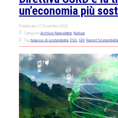
un’economia più sost
Pubblicato il
7 Dicembre 2022
Categorie
Archivio Newsletter
,
Notizie
Tag
bilancio di sostenibilità
,
ESG
,
GRI
,
Report Sostenibilit