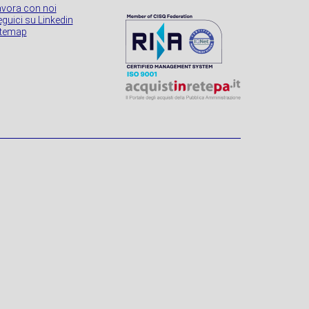
avora con noi
guici su Linkedin
itemap