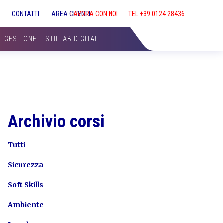
S
CONTATTI
AREA CLIENTI
LAVORA CON NOI
SHOW
SEAR
DI GESTIONE
STILLAB DIGITAL
Primary
Archivio corsi
Sidebar
Tutti
Sicurezza
Soft Skills
Ambiente