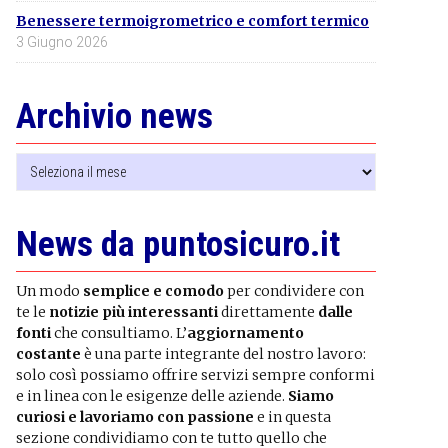
Benessere termoigrometrico e comfort termico
3 Giugno 2026
Archivio news
Archivio
news
News da puntosicuro.it
Un modo
semplice e comodo
per condividere con
te le
notizie più interessanti
direttamente
dalle
fonti
che consultiamo. L’
aggiornamento
costante
è una parte integrante del nostro lavoro:
solo così possiamo offrire servizi sempre conformi
e in linea con le esigenze delle aziende.
Siamo
curiosi e lavoriamo con passione
e in questa
sezione condividiamo con te tutto quello che