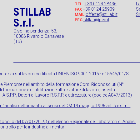
+39 0124 28436
L
TEL.
STILLAB
+39 0124 25909
Se
FAX
offerte@stillab.it
S
MAIL
S.r.l.
stillab@pec.it
PEC
C.so Indipendenza, 53,
10086 Rivarolo Canavese
(To)
urezza sul lavoro certificata UNI EN ISO 9001:2015 · n° 5545/01/S
ne Piemonte nell’ambito della formazione Corsi Riconosciuti (N°
 formazione e di abilitazione attrezzature di lavoro, inserita
P., A.S.P.P., Datori di Lavoro R.S.P.P. e attrezzature (codice A047/2013)
r l’analisi dell’amianto ai sensi del DM 14 maggio 1996 art. 5 e s.m.i.
rotocollo del 07/01/2019) nell’elenco Regionale dei Laboratori di Analisi
ontrollo per le industrie alimentari.