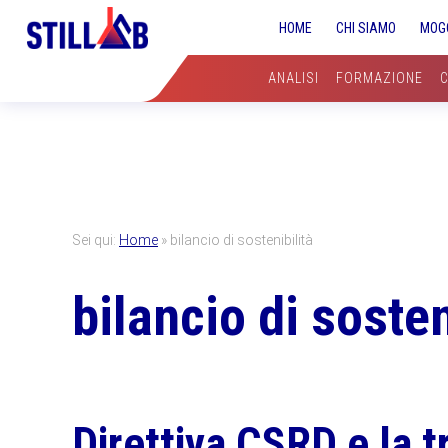
Skip
Skip
Skip
HOME
CHI SIAMO
MOG
to
to
to
primary
main
primary
ANALISI
FORMAZIONE
navigation
content
sidebar
Sei qui:
Home
»
bilancio di sostenibilità
bilancio di sosten
Direttiva CSRD e la t