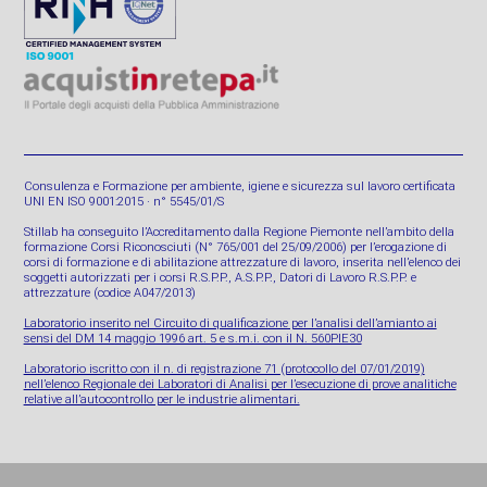
Consulenza e Formazione per ambiente, igiene e sicurezza sul lavoro certificata
UNI EN ISO 9001:2015 · n° 5545/01/S
Stillab ha conseguito l’Accreditamento dalla Regione Piemonte nell’ambito della
formazione Corsi Riconosciuti (N° 765/001 del 25/09/2006) per l’erogazione di
corsi di formazione e di abilitazione attrezzature di lavoro, inserita nell’elenco dei
soggetti autorizzati per i corsi R.S.P.P., A.S.P.P., Datori di Lavoro R.S.P.P. e
attrezzature (codice A047/2013)
Laboratorio inserito nel Circuito di qualificazione per l’analisi dell’amianto ai
sensi del DM 14 maggio 1996 art. 5 e s.m.i. con il N. 560PIE30
Laboratorio iscritto con il n. di registrazione 71 (protocollo del 07/01/2019)
nell’elenco Regionale dei Laboratori di Analisi per l’esecuzione di prove analitiche
relative all’autocontrollo per le industrie alimentari.