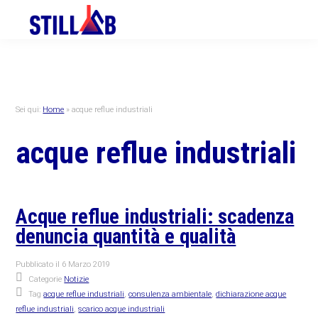
Skip
Skip
Skip
to
to
to
primary
main
primary
navigation
content
sidebar
Sei qui:
Home
»
acque reflue industriali
acque reflue industriali
Acque reflue industriali: scadenza
denuncia quantità e qualità
Pubblicato il
6 Marzo 2019
Categorie
Notizie
Tag
acque reflue industriali
,
consulenza ambientale
,
dichiarazione acque
reflue industriali
,
scarico acque industriali