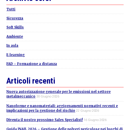
Sidebar
Tutti
Sicurezza
Soft Skills
Ambiente
In aula
E-learning
FAD – Formazione a distanza
Articoli recenti
Nuova autorizzazione generale per le emissioni nel settore
metalmeccanico
30 Giugno 2026
Nanoforme e nanomateriali: aggiornamenti normativi recenti e
implicazioni per la gestione del rischio
22 Giugno 2026
Diventa il nostro prossimo Sales Specialist!
16 Giugno 2026
Guida INAIL 2026 – Gestione delle polveri pericolose nei luoghi di