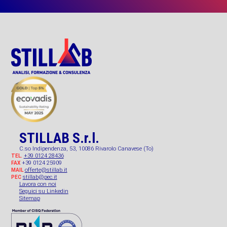
STILLAB S.r.l.
C.so Indipendenza, 53, 10086 Rivarolo Canavese (To)
+39 0124 28436
TEL.
+39 0124 25909
FAX
offerte@stillab.it
MAIL
stillab@pec.it
PEC
Lavora con noi
Seguici su Linkedin
Sitemap