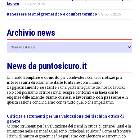
lavoro
11 Giugno 2026
Benessere termoigrometrico e comfort termico
3 Giugno 2026
Archivio news
Archivio
news
News da puntosicuro.it
Un modo
semplice e comodo
per condividere con te le
notizie più
interessanti
direttamente
dalle fonti
che consultiamo.
L’
aggiornamento costante
è una parte integrante del nostro lavoro:
solo così possiamo offrire servizi sempre conformi e in linea con le
esigenze delle aziende.
Siamo curiosi e lavoriamo con passione
e in
questa sezione condividiamo con te tutto quello che impariamo.
Criticità e strumenti per una valutazione dei rischi in ottica di
genere
Ci sono strumenti per la valutazione dei rischi in ottica di genere? Qual è la
situazione nelle aziende? Quali sono i principali equivoci? Come affrontare
i rischi di natura ergonomica? Ne parliamo con Eleonora Mastrominico