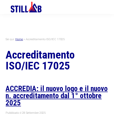
Skip
Skip
Skip
to
to
to
primary
main
primary
navigation
content
sidebar
Sei qui:
Home
»
Accreditamento ISO/IEC 17025
Accreditamento
ISO/IEC 17025
ACCREDIA: il nuovo logo e il nuovo
n. accreditamento dal 1° ottobre
2025
Pubblicato il
28 Settembre 2025