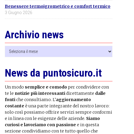
Benessere termoigrometrico e comfort termico
3 Giugno 2026
Archivio news
Archivio
news
News da puntosicuro.it
Un modo
semplice e comodo
per condividere con
te le
notizie più interessanti
direttamente
dalle
fonti
che consultiamo. L’
aggiornamento
costante
è una parte integrante del nostro lavoro:
solo così possiamo offrire servizi sempre conformi
e in linea con le esigenze delle aziende.
Siamo
curiosi e lavoriamo con passione
e in questa
sezione condividiamo con te tutto quello che