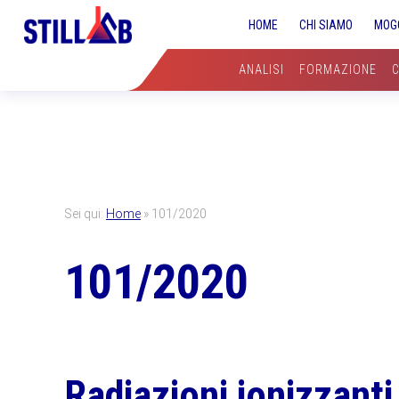
Skip
Skip
Skip
HOME
CHI SIAMO
MOG
to
to
to
primary
main
primary
ANALISI
FORMAZIONE
navigation
content
sidebar
Sei qui:
Home
»
101/2020
101/2020
Radiazioni ionizzanti