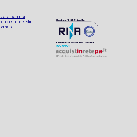
avora con noi
guici su Linkedin
itemap