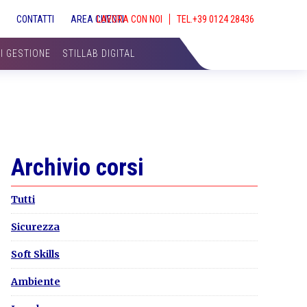
S
CONTATTI
AREA CLIENTI
LAVORA CON NOI
SHOW
SEAR
DI GESTIONE
STILLAB DIGITAL
Primary
Archivio corsi
Sidebar
Tutti
Sicurezza
Soft Skills
Ambiente