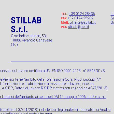
+39 0124 28436
L
TEL.
STILLAB
+39 0124 25909
Se
FAX
offerte@stillab.it
S
MAIL
S.r.l.
stillab@pec.it
PEC
C.so Indipendenza, 53,
10086 Rivarolo Canavese
(To)
urezza sul lavoro certificata UNI EN ISO 9001:2015 · n° 5545/01/S
ne Piemonte nell’ambito della formazione Corsi Riconosciuti (N°
 formazione e di abilitazione attrezzature di lavoro, inserita
P., A.S.P.P., Datori di Lavoro R.S.P.P. e attrezzature (codice A047/2013)
r l’analisi dell’amianto ai sensi del DM 14 maggio 1996 art. 5 e s.m.i.
rotocollo del 07/01/2019) nell’elenco Regionale dei Laboratori di Analisi