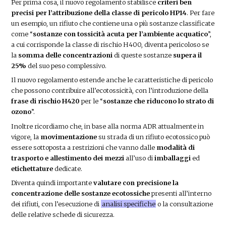
Per prima cosa, il nuovo regolamento stabilisce
criteri ben
precisi per l’attribuzione della classe di pericolo HP14
. Per fare
un esempio, un rifiuto che contiene una o più sostanze classificate
come “
sostanze con tossicità acuta per l’ambiente acquatico
”,
a cui corrisponde la classe di rischio H400, diventa pericoloso se
la
somma delle concentrazioni
di queste sostanze
supera il
25%
del suo peso complessivo.
Il nuovo regolamento estende anche le caratteristiche di pericolo
che possono contribuire all’ecotossicità, con l’introduzione della
frase di rischio H420
per le “
sostanze che riducono lo strato di
ozono
”.
Inoltre ricordiamo che, in base alla norma ADR attualmente in
vigore, la
movimentazione
su strada di un rifiuto ecotossico può
essere sottoposta a restrizioni che vanno dalle
modalità di
trasporto e allestimento dei mezzi
all’uso di
imballaggi
ed
etichettature
dedicate.
Diventa quindi importante
valutare con precisione la
concentrazione delle sostanze ecotossiche
presenti all’interno
dei rifiuti, con l’esecuzione di
analisi specifiche
o la consultazione
delle relative schede di sicurezza.