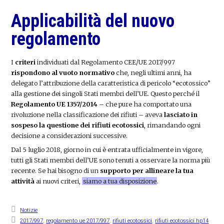
Applicabilità del nuovo
regolamento
I
criteri
individuati dal Regolamento CEE/UE 2017/997
rispondono al vuoto normativo
che, negli ultimi anni, ha
delegato l’attribuzione della caratteristica di pericolo “ecotossico”
alla gestione dei singoli Stati membri dell’UE. Questo perché il
Regolamento UE 1357/2014
– che pure ha comportato una
rivoluzione nella classificazione dei rifiuti – aveva
lasciato in
sospeso la questione dei rifiuti ecotossici
, rimandando ogni
decisione a considerazioni successive.
Dal 5 luglio 2018, giorno in cui è entrata ufficialmente in vigore,
tutti gli Stati membri dell’UE sono tenuti a osservare la norma più
recente. Se hai bisogno di un
supporto per allineare la tua
attività
ai nuovi criteri,
siamo a tua disposizione
.
Notizie
2017/997
,
regolamento ue 2017/997
,
rifiuti ecotossici
,
rifiuti ecotossici hp14