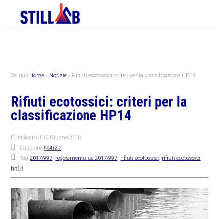
Skip
Skip
Skip
to
to
to
primary
main
primary
navigation
content
sidebar
Sei qui:
Home
»
Notizie
»
Rifiuti ecotossici: criteri per la classificazione HP14
Rifiuti ecotossici: criteri per la
classificazione HP14
Pubblicato il
15 Giugno 2018
Categorie
Notizie
Tag
2017/997
,
regolamento ue 2017/997
,
rifiuti ecotossici
,
rifiuti ecotossici
hp14