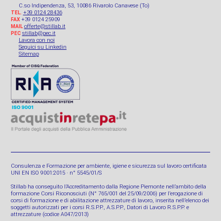
C.so Indipendenza, 53, 10086 Rivarolo Canavese (To)
+39 0124 28436
TEL.
+39 0124 25909
FAX
offerte@stillab.it
MAIL
stillab@pec.it
PEC
Lavora con noi
Seguici su Linkedin
Sitemap
Consulenza e Formazione per ambiente, igiene e sicurezza sul lavoro certificata
UNI EN ISO 9001:2015 · n° 5545/01/S
Stillab ha conseguito l’Accreditamento dalla Regione Piemonte nell’ambito della
formazione Corsi Riconosciuti (N° 765/001 del 25/09/2006) per l’erogazione di
corsi di formazione e di abilitazione attrezzature di lavoro, inserita nell’elenco dei
soggetti autorizzati per i corsi R.S.P.P., A.S.P.P., Datori di Lavoro R.S.P.P. e
attrezzature (codice A047/2013)