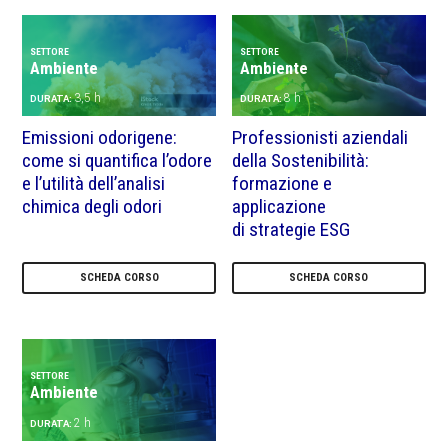
SETTORE
SETTORE
Ambiente
Ambiente
3,5 h
8 h
DURATA:
DURATA:
Emissioni odorigene:
Professionisti aziendali
come si quantifica l’odore
della Sostenibilità:
e l’utilità dell’analisi
formazione e
chimica degli odori
applicazione
di strategie ESG
SCHEDA CORSO
SCHEDA CORSO
SETTORE
Ambiente
2 h
DURATA: