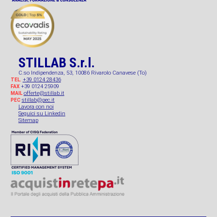
STILLAB S.r.l.
C.so Indipendenza, 53, 10086 Rivarolo Canavese (To)
+39 0124 28436
TEL.
+39 0124 25909
FAX
offerte@stillab.it
MAIL
stillab@pec.it
PEC
Lavora con noi
Seguici su Linkedin
Sitemap