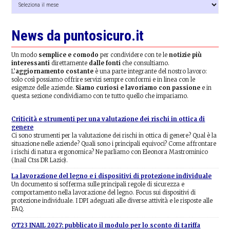
news
News da puntosicuro.it
Un modo
semplice e comodo
per condividere con te le
notizie più
interessanti
direttamente
dalle fonti
che consultiamo.
L’
aggiornamento costante
è una parte integrante del nostro lavoro:
solo così possiamo offrire servizi sempre conformi e in linea con le
esigenze delle aziende.
Siamo curiosi e lavoriamo con passione
e in
questa sezione condividiamo con te tutto quello che impariamo.
Criticità e strumenti per una valutazione dei rischi in ottica di
genere
Ci sono strumenti per la valutazione dei rischi in ottica di genere? Qual è la
situazione nelle aziende? Quali sono i principali equivoci? Come affrontare
i rischi di natura ergonomica? Ne parliamo con Eleonora Mastrominico
(Inail Ctss DR Lazio).
La lavorazione del legno e i dispositivi di protezione individuale
Un documento si sofferma sulle principali regole di sicurezza e
comportamento nella lavorazione del legno. Focus sui dispositivi di
protezione individuale. I DPI adeguati alle diverse attività e le risposte alle
FAQ.
OT23 INAIL 2027: pubblicato il modulo per lo sconto di tariffa