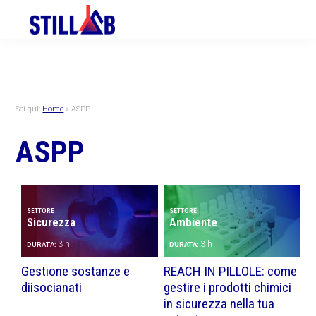
Skip
Skip
Skip
to
to
to
primary
main
primary
navigation
content
sidebar
Sei qui:
Home
»
ASPP
ASPP
SETTORE
SETTORE
Sicurezza
Ambiente
3 h
3 h
DURATA:
DURATA:
Gestione sostanze e
REACH IN PILLOLE: come
diisocianati
gestire i prodotti chimici
in sicurezza nella tua