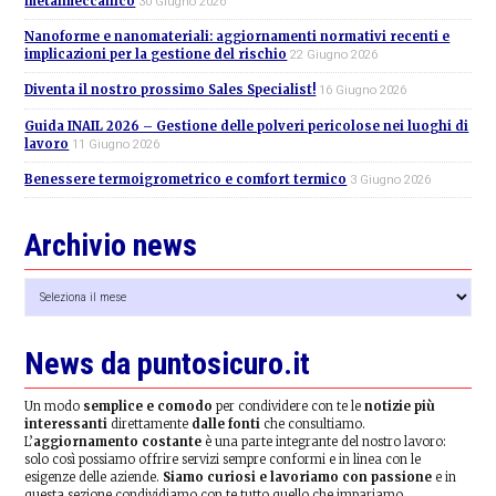
metalmeccanico
30 Giugno 2026
Nanoforme e nanomateriali: aggiornamenti normativi recenti e
implicazioni per la gestione del rischio
22 Giugno 2026
Diventa il nostro prossimo Sales Specialist!
16 Giugno 2026
Guida INAIL 2026 – Gestione delle polveri pericolose nei luoghi di
lavoro
11 Giugno 2026
Benessere termoigrometrico e comfort termico
3 Giugno 2026
Archivio news
Archivio
news
News da puntosicuro.it
Un modo
semplice e comodo
per condividere con te le
notizie più
interessanti
direttamente
dalle fonti
che consultiamo.
L’
aggiornamento costante
è una parte integrante del nostro lavoro:
solo così possiamo offrire servizi sempre conformi e in linea con le
esigenze delle aziende.
Siamo curiosi e lavoriamo con passione
e in
questa sezione condividiamo con te tutto quello che impariamo.