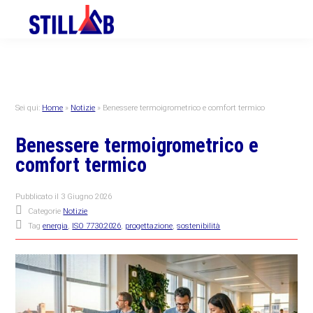
Skip
Skip
Skip
to
to
to
primary
main
primary
navigation
content
sidebar
Sei qui:
Home
»
Notizie
»
Benessere termoigrometrico e comfort termico
Benessere termoigrometrico e
comfort termico
Pubblicato il
3 Giugno 2026
Categorie
Notizie
Tag
energia
,
ISO 7730:2026
,
progettazione
,
sostenibilità