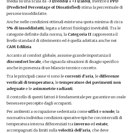
media su una scala da
-3 (freddo)
a
+3 (caldo)
, mentre il
PPD
(Predicted Percentage of Dissatisfied)
stima la percentuale di
persone insoddisfatte.
Anche nelle condizioni ottimali esiste una quota minima di circa
5% di insoddisfatti
, legata a fattori fisiologici inevitabili. Tra le
categorie definite dalla norma, la
Categoria II
rappresenta il
livello standard di riferimento ed è quella adottata anche nei
CAM Edilizia
.
Accanto al comfort globale, assume grande importanza il
discomfort locale
, che riguarda situazioni di disagio specifico
anche in presenza di un bilancio termico corretto.
Tra le principali cause vi sono le
correnti d’aria
, le
differenze
verticali di temperatura
, le
temperature dei pavimenti non
adeguate
e le
asimmetrie radianti
.
Il controllo di questi fattori è fondamentale per garantire un reale
benessere percepito dagli occupanti.
Per ambienti a occupazione sedentaria come
uffici
e
scuole
, la
normativa individua condizioni operative tipiche con intervalli di
temperatura interna differenziati tra
inverno
ed
estate
,
accompagnati da limiti sulla
velocità dell’aria
, che deve