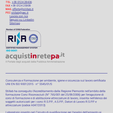
+39 0124 28436
TEL.
+39 0124 25909
FAX
offerte@stillab.it
MAIL
stillab@pec.it
PEC
Lavora con noi
Seguici su Linkedin
Sitemap
Consulenza e Formazione per ambiente, igiene e sicurezza sul lavoro certificata
UNI EN ISO 9001:2015 · n° 5545/01/S
Stillab ha conseguito l’Accreditamento dalla Regione Piemonte nell’ambito della
formazione Corsi Riconosciuti (N° 765/001 del 25/09/2006) per l’erogazione di
corsi di formazione e di abilitazione attrezzature di lavoro, inserita nell’elenco dei
soggetti autorizzati per i corsi R.S.P.P., A.S.P.P., Datori di Lavoro R.S.P.P. e
attrezzature (codice A047/2013)
Laboratorio inserito nel Circuito di qualificazione per l’analisi dell’amianto ai