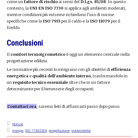
come un
fattore di rischio
ai sensi del
D.Lgs. 81/08
. In questo
contesto, la
UNI EN ISO 7730
si applica agli ambienti moderati,
mentre condizioni più estreme richiedono l’uso di norme
specifiche come la
ISO 7933
per il caldo e la
ISO 11079
per il
freddo.
Conclusioni
Il
comfort termoigrometrico
è oggi un elemento centrale nella
progettazione edilizia.
Le normative più recenti lo integrano con gli obiettivi di
efficienza
energetica
e
qualità dell’ambiente interno
, trasformandolo in
un
requisito tecnico essenziale
oltre che in un fattore
determinante per il benessere degli occupanti.
Contattaci ora
, saremo lieti di affiancarti passo dopo passo.
Notizie
energia
,
ISO 7730:2026
,
progettazione
,
sostenibilità