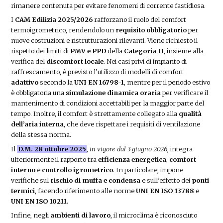
rimanere contenuta per evitare fenomeni di corrente fastidiosa.
I
CAM Edilizia 2025/2026
rafforzano il ruolo del comfort
termoigrometrico, rendendolo un
requisito obbligatorio
per
nuove costruzioni e ristrutturazioni rilevanti. Viene richiesto il
rispetto dei limiti di
PMV e PPD
della
Categoria II
, insieme alla
verifica del
discomfort locale
. Nei casi privi di impianto di
raffrescamento, è previsto l’utilizzo di modelli di comfort
adattivo
secondo la
UNI EN 16798-1
, mentre per il periodo estivo
è obbligatoria una
simulazione dinamica oraria
per verificare il
mantenimento di condizioni accettabili per la maggior parte del
tempo. Inoltre, il comfort è strettamente collegato alla
qualità
dell’aria interna
, che deve rispettare i requisiti di ventilazione
della stessa norma.
Il
D.M. 28 ottobre 2025
,
in vigore dal 3 giugno 2026
, integra
ulteriormente il rapporto tra
efficienza energetica
,
comfort
interno
e
controllo igrometrico
. In particolare, impone
verifiche sul
rischio di muffa e condensa
e sull’effetto dei
ponti
termici
, facendo riferimento alle norme
UNI EN ISO 13788
e
UNI EN ISO 10211
.
Infine, negli
ambienti di lavoro
, il microclima è riconosciuto