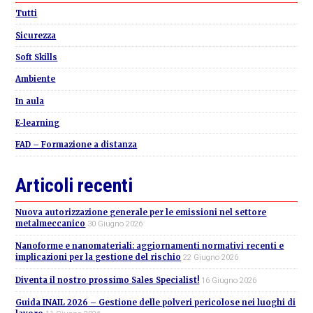
Sidebar
Tutti
Sicurezza
Soft Skills
Ambiente
In aula
E-learning
FAD – Formazione a distanza
Articoli recenti
Nuova autorizzazione generale per le emissioni nel settore
metalmeccanico
30 Giugno 2026
Nanoforme e nanomateriali: aggiornamenti normativi recenti e
implicazioni per la gestione del rischio
22 Giugno 2026
Diventa il nostro prossimo Sales Specialist!
16 Giugno 2026
Guida INAIL 2026 – Gestione delle polveri pericolose nei luoghi di