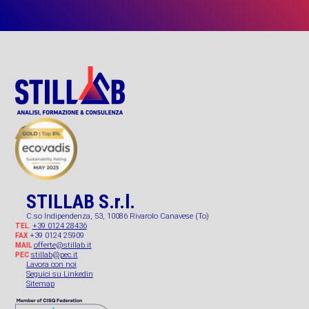
STILLAB S.r.l.
C.so Indipendenza, 53, 10086 Rivarolo Canavese (To)
+39 0124 28436
TEL.
+39 0124 25909
FAX
offerte@stillab.it
MAIL
stillab@pec.it
PEC
Lavora con noi
Seguici su Linkedin
Sitemap