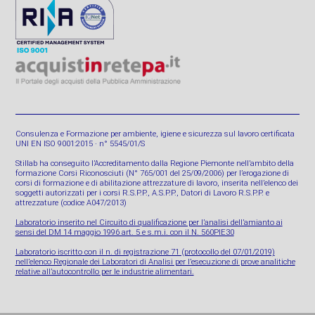
Consulenza e Formazione per ambiente, igiene e sicurezza sul lavoro certificata
UNI EN ISO 9001:2015 · n° 5545/01/S
Stillab ha conseguito l’Accreditamento dalla Regione Piemonte nell’ambito della
formazione Corsi Riconosciuti (N° 765/001 del 25/09/2006) per l’erogazione di
corsi di formazione e di abilitazione attrezzature di lavoro, inserita nell’elenco dei
soggetti autorizzati per i corsi R.S.P.P., A.S.P.P., Datori di Lavoro R.S.P.P. e
attrezzature (codice A047/2013)
Laboratorio inserito nel Circuito di qualificazione per l’analisi dell’amianto ai
sensi del DM 14 maggio 1996 art. 5 e s.m.i. con il N. 560PIE30
Laboratorio iscritto con il n. di registrazione 71 (protocollo del 07/01/2019)
nell’elenco Regionale dei Laboratori di Analisi per l’esecuzione di prove analitiche
relative all’autocontrollo per le industrie alimentari.