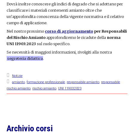
Dovrà inoltre conoscere gli indici di degrado che si adottano per
classificare i materiali contenenti amianto oltre che
un’approfondita conoscenza della vigente normativa e il relativo
campo di applicazione.
Nel nostro prossimo
corso di aggiornamento
per Responsabili
del Rischio Amianto
approfondiremo le ricadute della
norma
UNI 11903:2023
sul ruolo specifico.
Se necessità di maggiori informazioni, rivolgiti alla nostra
segreteria didattica
.
Notizie
amianto
,
formazione professionale
,
responsabile amianto
,
responsabile
rischio amianto
,
rischio amianto
,
UNI 11903:2023
Primary
Archivio corsi