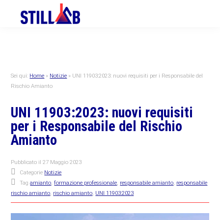
Skip
Skip
Skip
to
to
to
primary
main
primary
navigation
content
sidebar
Sei qui:
Home
»
Notizie
»
UNI 11903:2023: nuovi requisiti per i Responsabile del
Rischio Amianto
UNI 11903:2023: nuovi requisiti
per i Responsabile del Rischio
Amianto
Pubblicato il
27 Maggio 2023
Categorie
Notizie
Tag
amianto
,
formazione professionale
,
responsabile amianto
,
responsabile
rischio amianto
,
rischio amianto
,
UNI 11903:2023