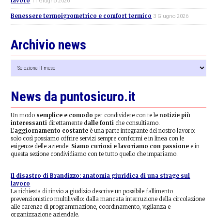
lavoro
11 Giugno 2026
Benessere termoigrometrico e comfort termico
3 Giugno 2026
Archivio news
Archivio
news
News da puntosicuro.it
Un modo
semplice e comodo
per condividere con te le
notizie più
interessanti
direttamente
dalle fonti
che consultiamo.
L’
aggiornamento costante
è una parte integrante del nostro lavoro:
solo così possiamo offrire servizi sempre conformi e in linea con le
esigenze delle aziende.
Siamo curiosi e lavoriamo con passione
e in
questa sezione condividiamo con te tutto quello che impariamo.
Il disastro di Brandizzo: anatomia giuridica di una strage sul
lavoro
La richiesta di rinvio a giudizio descrive un possibile fallimento
prevenzionistico multilivello: dalla mancata interruzione della circolazione
alle carenze di programmazione, coordinamento, vigilanza e
organizzazione aziendale.