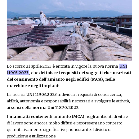
Lo scorso 21 aprile 2023 è entrata in vigore la nuova norma
UNI
11903:2023
, che
definisce i requisiti dei soggetti che incaricati
del censimento dell’amianto negli edifici (MCA), nelle
macchine e negli impianti
.
La norma
UNI 11903:2023
individua i requisiti di conoscenza,
abilità, autonomia e responsabilità necessari a svolgere le attività,
ai sensi della
norma Uni 11870:2022
.
I
manufatti contenenti amianto (MCA)
negli ambienti di vita e
di lavoro sono ancora molto diffusi e rappresentano contesto
quantitativamente significativo, nonostante il divieto di
produzione e utilizzazione.