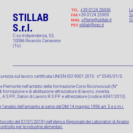
+39 0124 28436
L
TEL.
STILLAB
+39 0124 25909
Se
FAX
offerte@stillab.it
S
MAIL
S.r.l.
stillab@pec.it
PEC
C.so Indipendenza, 53,
10086 Rivarolo Canavese
(To)
urezza sul lavoro certificata UNI EN ISO 9001:2015 · n° 5545/01/S
ne Piemonte nell’ambito della formazione Corsi Riconosciuti (N°
 formazione e di abilitazione attrezzature di lavoro, inserita
P., A.S.P.P., Datori di Lavoro R.S.P.P. e attrezzature (codice A047/2013)
r l’analisi dell’amianto ai sensi del DM 14 maggio 1996 art. 5 e s.m.i.
rotocollo del 07/01/2019) nell’elenco Regionale dei Laboratori di Analisi
ontrollo per le industrie alimentari.