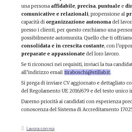
una persona
affidabile
,
precisa
,
puntuale
e
di
comunicative e relazionali
, propensione al
pr
capacità di
organizzazione autonoma
del lavor
presso i clienti, per questo cerchiamo una perso
possibilmente automunita. Quello che ti offriamo
consolidata e in crescita costante
, con l’oppo
preparate e appassionate
del loro lavoro.
Se ti riconosci nei requisiti, inviaci la tua candi
all’indirizzo email
tiraboschi@stillab.it
.
Si prega di inviare CV aggiornato e dettagliato c
del Regolamento UE 2016/679 e del testo unico in
Daremo priorità ai candidati con esperienza prec
conoscenza del Sistema di Accreditamento 17025
Lavora con noi