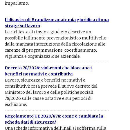
impariamo.
Il disastro di Brandizzo: anatomia giuridica di una
strage sul lavoro
La richiesta di rinvio a giudizio descrive un
possibile fallimento prevenzionistico multilivello:
dalla mancata interruzione della circolazione alle
carenze di programmazione, coordinamento,
vigilanza e organizzazione aziendale.
Decreto 78/2026: violazioni che bloccano i
benefici normativi e contributivi
Lavoro, sicurezza e benefici normativi e
contributivi: cosa prevede il nuovo decreto del
Ministero del lavoro e delle politiche sociali
78/2026 sulle cause ostative e sui periodi di
esclusione.
Regolamento UE 2020/878: come è cambiata la
scheda dati di sicurezza?
Una scheda informativa dell'Inail si sofferma sulla