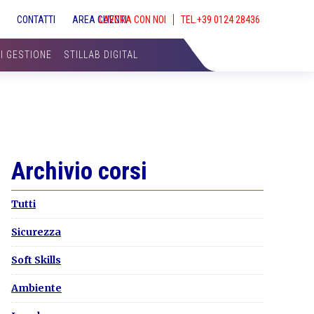
S
CONTATTI
AREA CLIENTI
LAVORA CON NOI
SHOW
SEAR
DI GESTIONE
STILLAB DIGITAL
Primary
Archivio corsi
Sidebar
Tutti
Sicurezza
Soft Skills
Ambiente