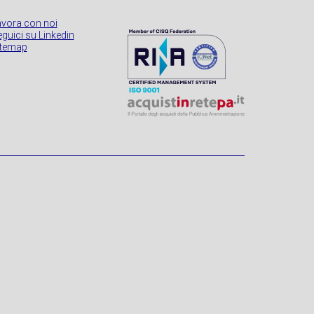
avora con noi
guici su Linkedin
itemap