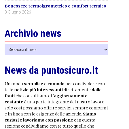
Benessere termoigrometrico e comfort termico
3 Giugno 2026
Archivio news
Archivio
news
News da puntosicuro.it
Un modo
semplice e comodo
per condividere con
te le
notizie più interessanti
direttamente
dalle
fonti
che consultiamo. L’
aggiornamento
costante
è una parte integrante del nostro lavoro:
solo così possiamo offrire servizi sempre conformi
e in linea con le esigenze delle aziende.
Siamo
curiosi e lavoriamo con passione
e in questa
sezione condividiamo con te tutto quello che