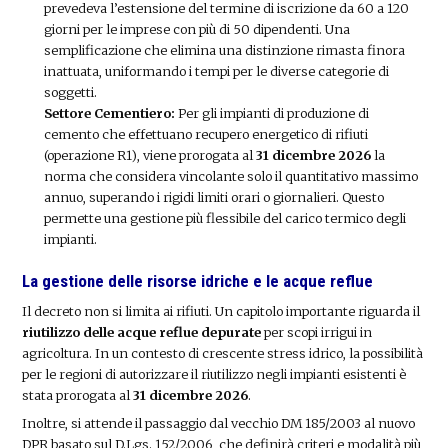
prevedeva l’estensione del termine di iscrizione da 60 a 120
giorni per le imprese con più di 50 dipendenti. Una
semplificazione che elimina una distinzione rimasta finora
inattuata, uniformando i tempi per le diverse categorie di
soggetti.
Settore Cementiero:
Per gli impianti di produzione di
cemento che effettuano recupero energetico di rifiuti
(operazione R1), viene prorogata al
31 dicembre 2026
la
norma che considera vincolante solo il quantitativo massimo
annuo, superando i rigidi limiti orari o giornalieri. Questo
permette una gestione più flessibile del carico termico degli
impianti.
La gestione delle risorse idriche e le acque reflue
Il decreto non si limita ai rifiuti. Un capitolo importante riguarda il
riutilizzo delle acque reflue depurate
per scopi irrigui in
agricoltura. In un contesto di crescente stress idrico, la possibilità
per le regioni di autorizzare il riutilizzo negli impianti esistenti è
stata prorogata al
31 dicembre 2026
.
Inoltre, si attende il passaggio dal vecchio DM 185/2003 al nuovo
DPR basato sul D.Lgs. 152/2006, che definirà criteri e modalità più