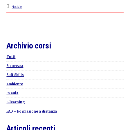
Notizie
Primary
Archivio corsi
Sidebar
Tutti
Sicurezza
Soft Skills
Ambiente
In aula
E-learning
FAD – Formazione a distanza
Articoli recenti