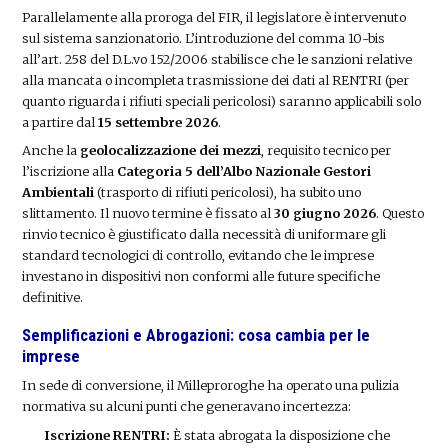
Parallelamente alla proroga del FIR, il legislatore è intervenuto
sul sistema sanzionatorio. L’introduzione del comma 10-bis
all’art. 258 del D.L.vo 152/2006 stabilisce che le sanzioni relative
alla mancata o incompleta trasmissione dei dati al RENTRI (per
quanto riguarda i rifiuti speciali pericolosi) saranno applicabili solo
a partire dal
15 settembre 2026
.
Anche la
geolocalizzazione dei mezzi
, requisito tecnico per
l’iscrizione alla
Categoria 5 dell’Albo Nazionale Gestori
Ambientali
(trasporto di rifiuti pericolosi), ha subito uno
slittamento. Il nuovo termine è fissato al
30 giugno 2026
. Questo
rinvio tecnico è giustificato dalla necessità di uniformare gli
standard tecnologici di controllo, evitando che le imprese
investano in dispositivi non conformi alle future specifiche
definitive.
Semplificazioni e Abrogazioni: cosa cambia per le
imprese
In sede di conversione, il Milleproroghe ha operato una pulizia
normativa su alcuni punti che generavano incertezza:
Iscrizione RENTRI:
È stata abrogata la disposizione che