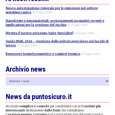
Nuova autorizzazione generale per le emissioni nel settore
metalmeccanico
30 Giugno 2026
Nanoforme e nanomateriali: aggiornamenti normativi recenti e
implicazioni per la gestione del rischio
22 Giugno 2026
Diventa il nostro prossimo Sales Specialist!
16 Giugno 2026
Guida INAIL 2026 – Gestione delle polveri pericolose nei luoghi di
lavoro
11 Giugno 2026
Benessere termoigrometrico e comfort termico
3 Giugno 2026
Archivio news
Archivio
news
News da puntosicuro.it
Un modo
semplice e comodo
per condividere con te le
notizie più
interessanti
direttamente
dalle fonti
che consultiamo.
L’
aggiornamento costante
è una parte integrante del nostro lavoro: