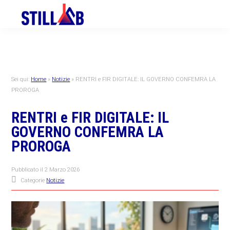
Skip
Skip
Skip
to
to
to
primary
main
primary
navigation
content
sidebar
Sei qui:
Home
»
Notizie
»
RENTRI e FIR DIGITALE: IL GOVERNO CONFEMRA LA
PROROGA
RENTRI e FIR DIGITALE: IL
GOVERNO CONFEMRA LA
PROROGA
Pubblicato il
2 Marzo 2026
Categorie
Notizie