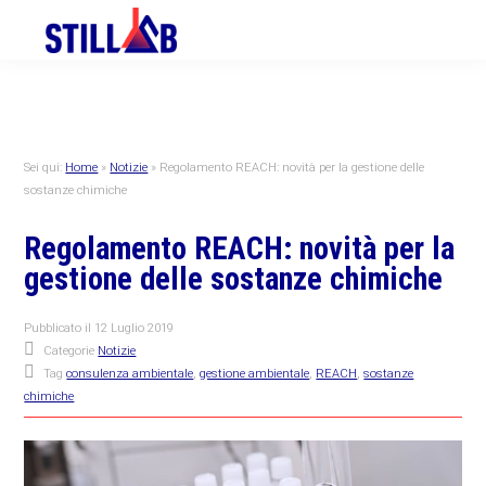
Skip
Skip
Skip
to
to
to
primary
main
primary
navigation
content
sidebar
Sei qui:
Home
»
Notizie
»
Regolamento REACH: novità per la gestione delle
sostanze chimiche
Regolamento REACH: novità per la
gestione delle sostanze chimiche
Pubblicato il
12 Luglio 2019
Categorie
Notizie
Tag
consulenza ambientale
,
gestione ambientale
,
REACH
,
sostanze
chimiche