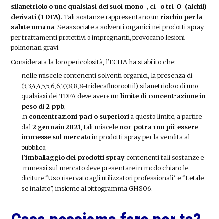
silanetriolo o uno qualsiasi dei suoi mono-, di- o tri-O-(alchil)
derivati (TDFA)
. Tali sostanze rappresentano un
rischio per la
salute umana
. Se associate a solventi organici nei prodotti spray
per trattamenti protettivi o impregnanti, provocano lesioni
polmonari gravi.
Considerata la loro pericolosità, l’ECHA ha stabilito che:
nelle miscele contenenti solventi organici, la presenza di
(3,3,4,4,5,5,6,6,7,7,8,8,8-tridecafluoroottil) silanetriolo o di uno
qualsiasi dei TDFA deve avere un
limite di concentrazione in
peso di 2 ppb
;
in
concentrazioni pari o superiori
a questo limite, a partire
dal
2 gennaio 2021
, tali miscele
non potranno più essere
immesse sul mercato
in prodotti spray per la vendita al
pubblico;
l’
imballaggio dei prodotti spray
contenenti tali sostanze e
immessi sul mercato deve presentare in modo chiaro le
diciture “Uso riservato agli utilizzatori professionali” e “Letale
se inalato”, insieme al pittogramma GHS06.