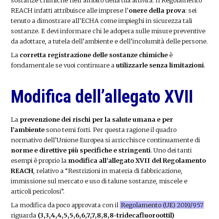
REACH infatti attribuisce alle imprese l’
onere della prova
: sei
tenuto a dimostrare all’ECHA come impieghi in sicurezza tali
sostanze. E devi informare chi le adopera sulle misure preventive
da adottare, a tutela dell’ambiente e dell’incolumità delle persone.
La
corretta registrazione delle sostanze chimiche
è
fondamentale se vuoi continuare a
utilizzarle senza limitazioni
.
Modifica dell’allegato XVII
La
prevenzione dei rischi per la salute umana e per
l’ambiente
sono temi forti. Per questa ragione il quadro
normativo dell’Unione Europea si arricchisce continuamente di
norme e direttive più specifiche e stringenti
. Uno dei tanti
esempi è proprio la
modifica all’allegato XVII del Regolamento
REACH
, relativo a “Restrizioni in materia di fabbricazione,
immissione sul mercato e uso di talune sostanze, miscele e
articoli pericolosi”.
La modifica da poco approvata con il
Regolamento (UE) 2019/957
riguarda
(3,3,4,4,5,5,6,6,7,7,8,8,8-tridecafluoroottil)