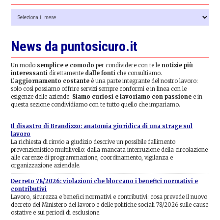
Archivio
news
News da puntosicuro.it
Un modo
semplice e comodo
per condividere con te le
notizie più
interessanti
direttamente
dalle fonti
che consultiamo.
L’
aggiornamento costante
è una parte integrante del nostro lavoro:
solo così possiamo offrire servizi sempre conformi e in linea con le
esigenze delle aziende.
Siamo curiosi e lavoriamo con passione
e in
questa sezione condividiamo con te tutto quello che impariamo.
Il disastro di Brandizzo: anatomia giuridica di una strage sul
lavoro
La richiesta di rinvio a giudizio descrive un possibile fallimento
prevenzionistico multilivello: dalla mancata interruzione della circolazione
alle carenze di programmazione, coordinamento, vigilanza e
organizzazione aziendale.
Decreto 78/2026: violazioni che bloccano i benefici normativi e
contributivi
Lavoro, sicurezza e benefici normativi e contributivi: cosa prevede il nuovo
decreto del Ministero del lavoro e delle politiche sociali 78/2026 sulle cause
ostative e sui periodi di esclusione.