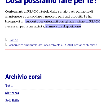
Cosa possiamo fare per te?
Conformarti al REACH ti tutela dalle sanzioni e ti permette di
mantenere e consolidare il mercato per i tuoi prodotti. Se hai
bisogno di un
supporto per orientarti con gli adempimenti REACH
necessari per la tua attività,
siamo a tua disposizione
.
Notizie
consulenza ambientale
,
gestione ambientale
,
REACH
,
sostanze chimiche
Primary
Archivio corsi
Sidebar
Tutti
Sicurezza
Soft Skills