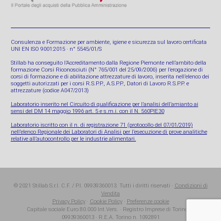
Consulenza e Formazione per ambiente, igiene e sicurezza sul lavoro certificata
UNI EN ISO 9001:2015 · n° 5545/01/S
Stillab ha conseguito l’Accreditamento dalla Regione Piemonte nell’ambito della
formazione Corsi Riconosciuti (N° 765/001 del 25/09/2006) per l’erogazione di
corsi di formazione e di abilitazione attrezzature di lavoro, inserita nell’elenco dei
soggetti autorizzati per i corsi R.S.P.P., A.S.P.P., Datori di Lavoro R.S.P.P. e
attrezzature (codice A047/2013)
Laboratorio inserito nel Circuito di qualificazione per l’analisi dell’amianto ai
sensi del DM 14 maggio 1996 art. 5 e s.m.i. con il N. 560PIE30
Laboratorio iscritto con il n. di registrazione 71 (protocollo del 07/01/2019)
nell’elenco Regionale dei Laboratori di Analisi per l’esecuzione di prove analitiche
relative all’autocontrollo per le industrie alimentari.
© 2021 Stillab S.r.l. C.F. / P.I. 09939360013. Tutti i diritti riservati ·
Condizioni di
Vendita
Privacy Policy
·
Cookie Policy
·
Preferenze cookie
Capitale sociale Euro 80.000 Int.Vers. · Registro Imprese di Torino n.
09939360013 · R.E.A. Torino n. 1092891