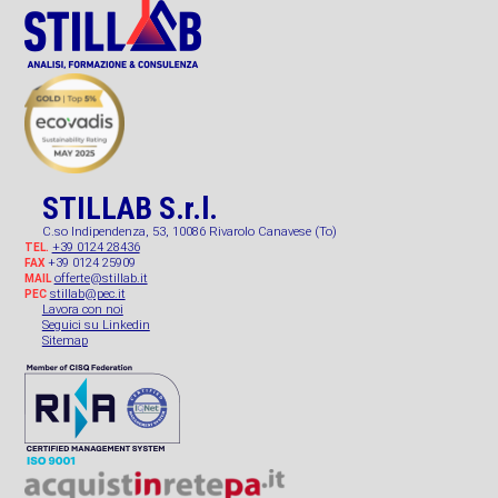
STILLAB S.r.l.
C.so Indipendenza, 53, 10086 Rivarolo Canavese (To)
+39 0124 28436
TEL.
+39 0124 25909
FAX
offerte@stillab.it
MAIL
stillab@pec.it
PEC
Lavora con noi
Seguici su Linkedin
Sitemap