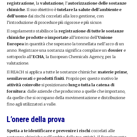
registrazione
, la
valutazione
, l’
autorizzazione delle sostanze
chimiche
. Il suo obiettivo è
tutelare la salute dell’ambiente e
dell’uomo
dai rischi correlati alla loro gestione, con
l’introduzione di procedure più rigorose e più sicure.
Il regolamento stabilisce la
registrazione di tutte le sostanze
chimiche prodotte
o importate
all’interno dell’
Unione
Europea
in quantità che superano la tonnellata nell’arco di un
anno. Registrare una sostanza significa compilare un
dossier
e
sottoporlo all’
ECHA
, la European Chemicals Agency, per la
valutazione.
Il REACH si applica a tutte le sostanze chimiche:
materie prime
,
semilavorati
e
prodotti finiti
. Proprio per questo motivo le
attività coinvolte
si posizionano
lungo tutta la catena di
fornitura
: dalle aziende che producono a quelle che importano,
da quelle che si occupano della movimentazione e distribuzione
fino agli utilizzatori a valle.
L’onere della prova
Spetta a te identificare e prevenire i rischi
correlati alle
sostanze chimiche nell’ambito della tua attività. Il Regolamento