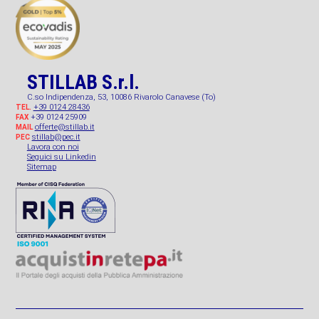
STILLAB S.r.l.
C.so Indipendenza, 53, 10086 Rivarolo Canavese (To)
+39 0124 28436
TEL.
+39 0124 25909
FAX
offerte@stillab.it
MAIL
stillab@pec.it
PEC
Lavora con noi
Seguici su Linkedin
Sitemap