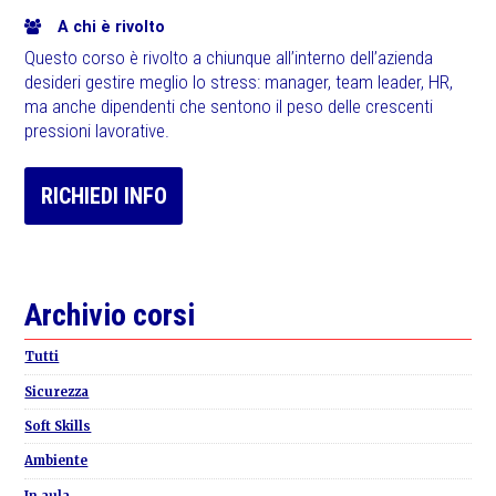
A chi è rivolto
Questo corso è rivolto a chiunque all’interno dell’azienda
desideri gestire meglio lo stress: manager, team leader, HR,
ma anche dipendenti che sentono il peso delle crescenti
pressioni lavorative.
RICHIEDI INFO
Primary
Archivio corsi
Sidebar
Tutti
Sicurezza
Soft Skills
Ambiente
In aula