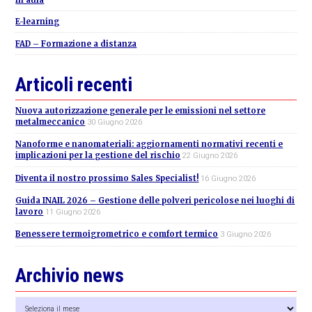
E-learning
FAD – Formazione a distanza
Articoli recenti
Nuova autorizzazione generale per le emissioni nel settore
metalmeccanico
30 Giugno 2026
Nanoforme e nanomateriali: aggiornamenti normativi recenti e
implicazioni per la gestione del rischio
22 Giugno 2026
Diventa il nostro prossimo Sales Specialist!
16 Giugno 2026
Guida INAIL 2026 – Gestione delle polveri pericolose nei luoghi di
lavoro
11 Giugno 2026
Benessere termoigrometrico e comfort termico
3 Giugno 2026
Archivio news
Archivio