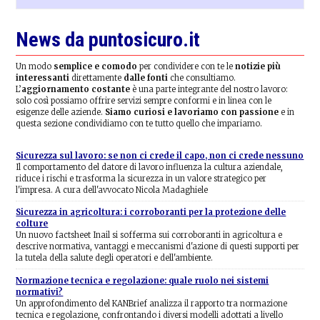
news
News da puntosicuro.it
Un modo
semplice e comodo
per condividere con te le
notizie più
interessanti
direttamente
dalle fonti
che consultiamo.
L’
aggiornamento costante
è una parte integrante del nostro lavoro:
solo così possiamo offrire servizi sempre conformi e in linea con le
esigenze delle aziende.
Siamo curiosi e lavoriamo con passione
e in
questa sezione condividiamo con te tutto quello che impariamo.
Sicurezza sul lavoro: se non ci crede il capo, non ci crede nessuno
Il comportamento del datore di lavoro influenza la cultura aziendale,
riduce i rischi e trasforma la sicurezza in un valore strategico per
l'impresa. A cura dell'avvocato Nicola Madaghiele
Sicurezza in agricoltura: i corroboranti per la protezione delle
colture
Un nuovo factsheet Inail si sofferma sui corroboranti in agricoltura e
descrive normativa, vantaggi e meccanismi d'azione di questi supporti per
la tutela della salute degli operatori e dell'ambiente.
Normazione tecnica e regolazione: quale ruolo nei sistemi
normativi?
Un approfondimento del KANBrief analizza il rapporto tra normazione
tecnica e regolazione, confrontando i diversi modelli adottati a livello