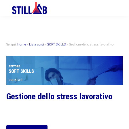
Skip
Skip
Skip
to
to
to
primary
main
primary
navigation
content
sidebar
Sei qui:
Home
»
Lista corsi
»
SOFT SKILLS
»
Gestione dello stress lavorativo
SETTORE
SOFT SKILLS
h
DURATA:
Gestione dello stress lavorativo