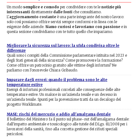
Un modo
semplice e comodo
per condividere con te le
notizie più
interessanti
direttamente
dalle fonti
che consultiamo.
L’
aggiornamento costante
è una parte integrante del nostro lavoro:
solo così possiamo offrire servizi sempre conformi e in linea con le
esigenze delle aziende.
Siamo curiosi e lavoriamo con passione
e in
questa sezione condividiamo con te tutto quello che impariamo.
Migliorare la sicurezza sul lavoro: la sfida condivisa oltre le
differenze
Quali sono i compiti della Commissione parlamentare istituita nel 2023 e
degli Stati generali della sicurezza? Come promuovere la formazione?
Come offrire un patrocinio gratuito alle vittime degli infortuni? Ne
parliamo con l'onorevole Chiara Gribaudo.
Imparare dagli errori: quando il problema sono le alte
temperature estive
Esempi di infortuni professionali correlati alle conseguenze delle alte
temperature estive. Un malore in un'azienda tessile e un decesso in
un'azienda tessile. Spunti per la prevenzione tratti da un decalogo del
progetto Worklimate.
MASE: rischi del mercurio e addio all'amalgama dentale
Il bollettino del Ministero fa il punto sul phase-out dell'amalgama dentale:
dall'impatto ambientale e tossicologico alle tutele del D.Lgs. 81/2008 per i
lavoratori della sanità, fino alla corretta gestione dei rifiuti speciali
pericolosi.