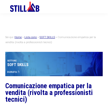
Skip
Skip
Skip
to
to
to
primary
main
primary
navigation
content
sidebar
Sei qui:
Home
»
Lista corsi
»
SOFT SKILLS
»
Comunicazione empatica per la
vendita (rivolta a professionisti tecnici)
SETTORE
SOFT SKILLS
h
DURATA:
Comunicazione empatica per la
vendita (rivolta a professionisti
tecnici)