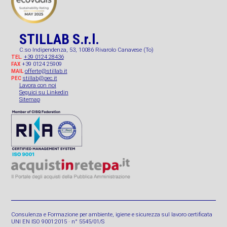
STILLAB S.r.l.
C.so Indipendenza, 53, 10086 Rivarolo Canavese (To)
+39 0124 28436
TEL.
+39 0124 25909
FAX
offerte@stillab.it
MAIL
stillab@pec.it
PEC
Lavora con noi
Seguici su Linkedin
Sitemap
Consulenza e Formazione per ambiente, igiene e sicurezza sul lavoro certificata
UNI EN ISO 9001:2015 · n° 5545/01/S