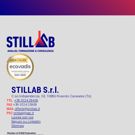
STILLAB S.r.l.
C.so Indipendenza, 53, 10086 Rivarolo Canavese (To)
+39 0124 28436
TEL.
+39 0124 25909
FAX
offerte@stillab.it
MAIL
stillab@pec.it
PEC
Lavora con noi
Seguici su Linkedin
Sitemap