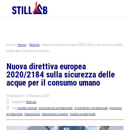
Skip
Skip
Skip
to
to
to
primary
main
primary
navigation
content
sidebar
Sei qui:
Home
»
Notizie
»
Nuova direttiva europea 2020/2184 sulla sicurezza delle
acque per il consumo umano
Nuova direttiva europea
2020/2184 sulla sicurezza delle
acque per il consumo umano
Pubblicato il
16 Febbraio 2021
Categorie
Notizie
Tag
analisi acque
,
consulenza ambientale
,
Contributo Ambientale
,
gestione
ambientale
,
laboratorio
,
laboratorio analisi
,
tutela ambientale