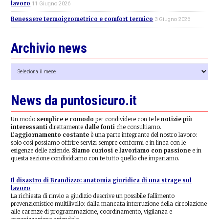
lavoro
11 Giugno 2026
Benessere termoigrometrico e comfort termico
3 Giugno 2026
Archivio news
Archivio
news
News da puntosicuro.it
Un modo
semplice e comodo
per condividere con te le
notizie più
interessanti
direttamente
dalle fonti
che consultiamo.
L’
aggiornamento costante
è una parte integrante del nostro lavoro:
solo così possiamo offrire servizi sempre conformi e in linea con le
esigenze delle aziende.
Siamo curiosi e lavoriamo con passione
e in
questa sezione condividiamo con te tutto quello che impariamo.
Il disastro di Brandizzo: anatomia giuridica di una strage sul
lavoro
La richiesta di rinvio a giudizio descrive un possibile fallimento
prevenzionistico multilivello: dalla mancata interruzione della circolazione
alle carenze di programmazione, coordinamento, vigilanza e