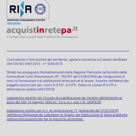
Consulenza e Formazione per ambiente, igiene e sicurezza sul lavoro certificata
UNI EN ISO 9001:2015 · n° 5545/01/S
Stillab ha conseguito l’Accreditamento dalla Regione Piemonte nell’ambito della
formazione Corsi Riconosciuti (N° 765/001 del 25/09/2006) per l’erogazione di
corsi di formazione e di abilitazione attrezzature di lavoro, inserita nell’elenco dei
soggetti autorizzati per i corsi R.S.P.P., A.S.P.P., Datori di Lavoro R.S.P.P. e
attrezzature (codice A047/2013)
Laboratorio inserito nel Circuito di qualificazione per l’analisi dell’amianto ai
sensi del DM 14 maggio 1996 art. 5 e s.m.i. con il N. 560PIE30
Laboratorio iscritto con il n. di registrazione 71 (protocollo del 07/01/2019)
nell’elenco Regionale dei Laboratori di Analisi per l’esecuzione di prove analitiche
relative all’autocontrollo per le industrie alimentari.