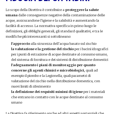
Lo scopo della Direttiva è contribuire a
proteggere la salute
umana
dalle conseguenze negative della contaminazione delle
acque, assicurandone l’igiene e la salubrità e aumentando la
facilità di accesso. La normativa specifica in primo luogo le
definizioni, gli obblighi generali, gli standard qualitativi, e tra le
modifiche più interessanti si sottolineano:
l’approccio
alla sicurezza dell’acqua basato sul rischio
la valutazione e la gestione del rischio
per i bacini idrografici
per i punti di estrazione di acque destinate al consumo umano,
del sistema di fornitura e dei sistemi di distribuzione domestici
l’adeguamento i piani di monitoraggio per quanto
concerne gli agenti chimici e microbiologici,
quali ad
esempio il piombo e la Legionella, quali parametri di
valutazione del rischio nella distribuzione domestica, con
nuovi limiti di riferimento
la definizione dei requisiti minimi di igiene
per i materiali
che entrano in contatto con le acque destinate al consumo
umano
La Direttiva fa riferimento anche ad altri aspetti sostanziali che