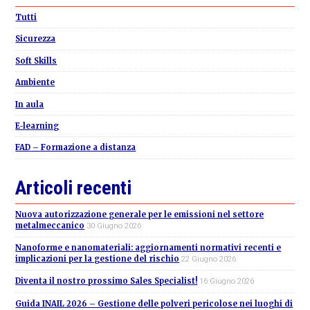
Sidebar
Tutti
Sicurezza
Soft Skills
Ambiente
In aula
E-learning
FAD – Formazione a distanza
Articoli recenti
Nuova autorizzazione generale per le emissioni nel settore
metalmeccanico
30 Giugno 2026
Nanoforme e nanomateriali: aggiornamenti normativi recenti e
implicazioni per la gestione del rischio
22 Giugno 2026
Diventa il nostro prossimo Sales Specialist!
16 Giugno 2026
Guida INAIL 2026 – Gestione delle polveri pericolose nei luoghi di