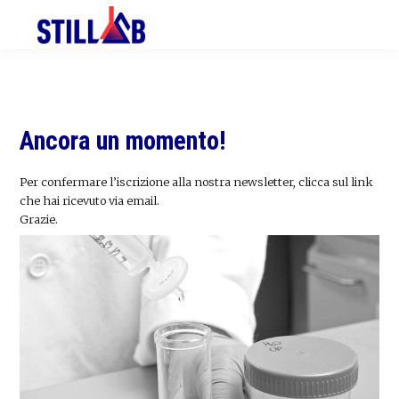
Skip
Skip
Skip
to
to
to
primary
main
primary
navigation
content
sidebar
Ancora un momento!
Per confermare l’iscrizione alla nostra newsletter, clicca sul link
che hai ricevuto via email.
Grazie.