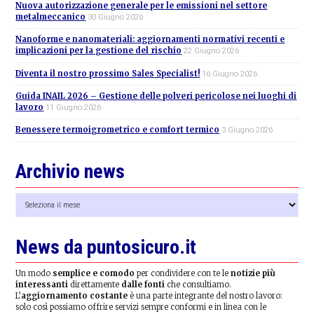
Nuova autorizzazione generale per le emissioni nel settore
metalmeccanico
30 Giugno 2026
Nanoforme e nanomateriali: aggiornamenti normativi recenti e
implicazioni per la gestione del rischio
22 Giugno 2026
Diventa il nostro prossimo Sales Specialist!
16 Giugno 2026
Guida INAIL 2026 – Gestione delle polveri pericolose nei luoghi di
lavoro
11 Giugno 2026
Benessere termoigrometrico e comfort termico
3 Giugno 2026
Archivio news
Archivio
news
News da puntosicuro.it
Un modo
semplice e comodo
per condividere con te le
notizie più
interessanti
direttamente
dalle fonti
che consultiamo.
L’
aggiornamento costante
è una parte integrante del nostro lavoro:
solo così possiamo offrire servizi sempre conformi e in linea con le