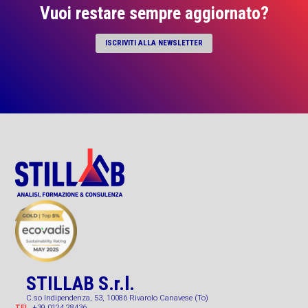
Vuoi restare sempre aggiornato?
ISCRIVITI ALLA NEWSLETTER
STILLAB S.r.l.
C.so Indipendenza, 53, 10086 Rivarolo Canavese (To)
+39 0124 28436
TEL.