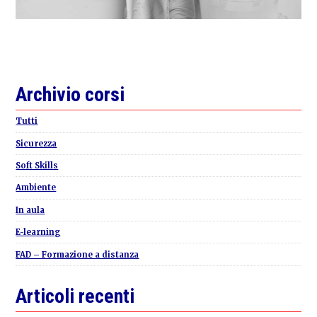
Primary
Archivio corsi
Sidebar
Tutti
Sicurezza
Soft Skills
Ambiente
In aula
E-learning
FAD – Formazione a distanza
Articoli recenti