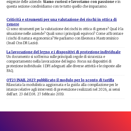
esigenze delle aziende.
Siamo curiosi e lavoriamo con passione
e in
questa sezione condividiamo con te tutto quello che impariamo.
Criticità e strumenti per una valutazione dei rischi in ottica di
genere
Ci sono strumenti per la valutazione dei rischi in ottica di genere? Qual è la
situazione nelle aziende? Quali sono i principali equivoci? Come affrontare
i rischi di natura ergonomica? Ne parliamo con Eleonora Mastrominico
(Inail Ctss DR Lazio).
La lavorazione del legno e i dispositivi di protezione individuale
Un documento si sofferma sulle principali regole di sicurezza e
comportamento nella lavorazione del legno. Focus sui dispositivi di
protezione individuale. I DPI adeguati alle diverse attività e le risposte alle
FAQ.
OT23 INAIL 2027: pubblicato il modulo per lo sconto di tariffa
Rilasciata la modulistica aggiornata e la guida alla compilazione per le
istanze relative agli interventi di prevenzione realizzati nel 2026, ai sensi
dell'art. 23 del D.M. 27 febbraio 2019.