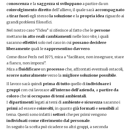
c
onoscenza
e la
saggezza
si sviluppano
a partire da un
coinvolgimento diretto
dell’allievo, il quale sarà
accompagnato
a
tirar fuori
egli stesso
la soluzione
e la
propria idea
riguardo ai
grandi problemi filosofici.
Nel nostro caso “l’idea” si riferisce al fatto che le
persone
mettano
in atto reali
cambiamenti
nelle loro vite, i quali
saranno
effettivi
solo nel caso in cui
possano decidere
liberamente
quali le
rappresentino davvero
.
Come disse Perls nel 1975, mira a “facilitare, non insegnare, stare
a fianco, non imporsi”.
Mira a
fluidificare
un
processo
che, affrontati eventuali ostacoli,
scorre
naturalmente
verso la
migliore soluzione possibile
.
Il lavoro sarà quindi
prima di tutto
quello di
individuare i
gruppi
con cui lavorare
all’interno dell’azienda
, a
partire da
coloro
che
si occupano di temi ambientali
.
I
dipartimenti
legati ai temi di
ambiente e sicurezza
saranno i
primi
ad essere
coinvolti
, in quanto
già formati
e
sensibili
al
tema. Questi sono infatti i
settori
che per primi vengono
individuati come riferimento dal personale
.
In seguito la scelta può ricadere su altri gruppi, a seconda