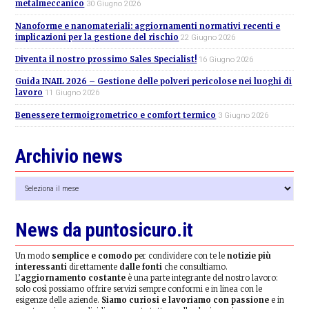
metalmeccanico
30 Giugno 2026
Nanoforme e nanomateriali: aggiornamenti normativi recenti e
implicazioni per la gestione del rischio
22 Giugno 2026
Diventa il nostro prossimo Sales Specialist!
16 Giugno 2026
Guida INAIL 2026 – Gestione delle polveri pericolose nei luoghi di
lavoro
11 Giugno 2026
Benessere termoigrometrico e comfort termico
3 Giugno 2026
Archivio news
Archivio
news
News da puntosicuro.it
Un modo
semplice e comodo
per condividere con te le
notizie più
interessanti
direttamente
dalle fonti
che consultiamo.
L’
aggiornamento costante
è una parte integrante del nostro lavoro:
solo così possiamo offrire servizi sempre conformi e in linea con le
esigenze delle aziende.
Siamo curiosi e lavoriamo con passione
e in