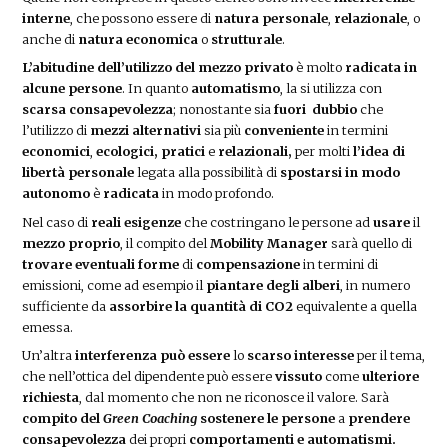
interne
, che possono essere di
natura personale
,
relazionale
, o
anche di
natura economica
o
strutturale
.
L’abitudine dell’utilizzo del mezzo privato
è molto
radicata in
alcune persone
. In quanto
automatismo
, la si utilizza con
scarsa consapevolezza
; nonostante sia
fuori
dubbio
che
l’utilizzo di
mezzi alternativi
sia più
conveniente
in termini
economici
,
ecologici, pratici
e
relazionali,
per molti
l’idea di
libertà personale
legata alla possibilità di
spostarsi in modo
autonomo
è
radicata
in modo profondo.
Nel caso di
reali esigenze
che costringano le persone ad
usare
il
mezzo proprio
, il compito del
Mobility Manager
sarà quello di
trovare eventuali forme
di
compensazione
in termini di
emissioni, come ad esempio il
piantare degli alberi
, in numero
sufficiente da
assorbire la quantità di CO2
equivalente a quella
emessa.
Un’altra
interferenza
può essere
lo
scarso interesse
per il tema,
che nell’ottica del dipendente può essere
vissuto
come
ulteriore
richiesta
, dal momento che non ne riconosce il valore. Sarà
compito del
Green Coaching
sostenere le persone
a
prendere
consapevolezza
dei propri
comportamenti e automatismi.