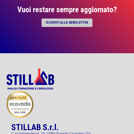
Vuoi restare sempre aggiornato?
ISCRIVITI ALLA NEWSLETTER
STILLAB S.r.l.
C.so Indipendenza, 53, 10086 Rivarolo Canavese (To)