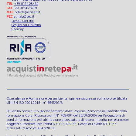
+39 0124 28436
TEL.
+39 0124 25909
FAX
offerte@stillab.it
MAIL
stillab@pec.it
PEC
Lavora con noi
Seguici su Linkedin
Sitemap
Consulenza e Formazione per ambiente, igiene e sicurezza sul lavoro certificata
UNI EN ISO 9001:2015 · n° 5545/01/S
Stillab ha conseguito l’Accreditamento dalla Regione Piemonte nell’ambito della
formazione Corsi Riconosciuti (N° 765/001 del 25/09/2006) per l’erogazione di
corsi di formazione e di abilitazione attrezzature di lavoro, inserita nell’elenco dei
soggetti autorizzati per i corsi R.S.P.P., A.S.P.P., Datori di Lavoro R.S.P.P. e
attrezzature (codice A047/2013)