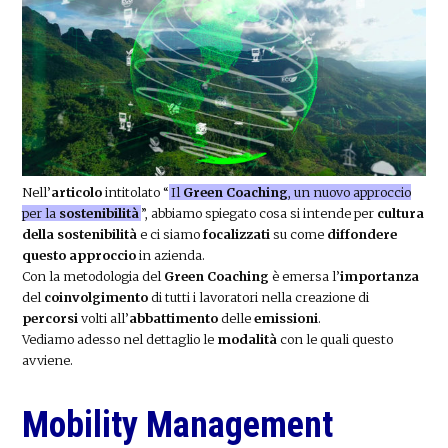
Nell’
articolo
intitolato “
Il
Green Coaching
, un nuovo approccio
per la
sostenibilità
”, abbiamo spiegato cosa si intende per
cultura
della sostenibilità
e ci siamo
focalizzati
su come
diffondere
questo approccio
in azienda.
Con la metodologia del
Green Coaching
è emersa l’
importanza
del
coinvolgimento
di tutti i lavoratori nella creazione di
percorsi
volti all’
abbattimento
delle
emissioni
.
Vediamo adesso nel dettaglio le
modalità
con le quali questo
avviene.
Mobility Management