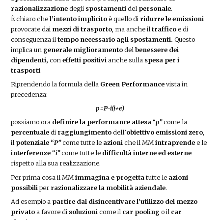
razionalizzazione
degli
spostamenti
del
personale
.
È chiaro che
l’intento implicito
è quello di
ridurre le emissioni
provocate dai
mezzi di trasporto
, ma anche il
traffico
e di
conseguenza il
tempo necessario agli spostamenti.
Questo
implica un
generale miglioramento
del
benessere dei
dipendenti,
con
effetti positivi
anche sulla
spesa per i
trasporti
.
Riprendendo la formula della
Green Performance
vista in
precedenza:
p=P-i(i+e)
possiamo ora
definire la performance attesa
“
p”
come la
percentuale
di
raggiungimento
dell’
obiettivo emissioni zero
,
il
potenziale “
P”
come tutte le
azioni
che il MM
intraprende
e le
interferenze “
i”
come tutte le
difficoltà interne ed esterne
rispetto alla sua realizzazione.
Per prima cosa il MM
immagina e progetta
tutte le
azioni
possibili
per
razionalizzare la mobilità aziendale
.
Ad esempio a
partire dal disincentivare
l’utilizzo del mezzo
privato
a favore di
soluzioni
come il
car pooling
o il
car