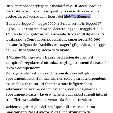
Un buon modo per spiegare le modalità in cui il
Green Coaching
può
sostenere
un’azienda in questo
processo
di
transizione
ecologica,
può venire dalla figura del
Mobility Manager
.
Il decreto-legge 19 maggio 2020 n. 34, convertito in legge il 17
luglio 2020 e reso attuativo dal decreto-legge 12 maggio 2021 n.
124, rende
obbligatorio
per le
aziende di oltre 100 dipendenti
localizzate in
Comuni
con
popolazione superiore
ai
50.000
abitanti
la figura del “
Mobility Manager
”, già prevista per legge
dal 1998 in
seguito
agli
accordi di Kyoto
.
Il
Mobility Manager
è una
figura professionale
che ha il
compito di regolare
ed
ottimizzare
gli
spostamenti da casa al
lavoro
dei
dipendenti
.
Più in generale ha il compito di
razionalizzare
tutti gli
spostamenti
relativi all’azienda, non solo riguardo ai
dipendenti
ma anche ai
fornitori,
ai
clienti
e a
tutte le figure
che si
relazionano
fisicamente con l’azienda, non solo riguardo allo
spostamento casa – lavoro
ma anche agli
spostamenti interni
tra uffici
, tra
stabilimenti
, verso e da
clienti
e
fornitori
.
L’obiettivo principale
del MM è quello di creare un
Piano
Spostamenti Casa-Lavoro
(PSCL), uno
strumento di