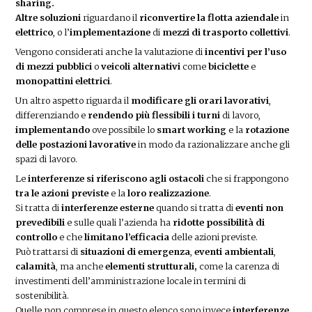
sharing.
Altre soluzioni
riguardano il
riconvertire la flotta aziendale
in
elettrico
, o l’
implementazione
di
mezzi di trasporto collettivi
.
Vengono considerati anche la valutazione di
incentivi per l’uso
di mezzi pubblici
o
veicoli alternativi
come
biciclette
e
monopattini elettrici
.
Un altro aspetto riguarda il
modificare gli orari lavorativi
,
differenziando e
rendendo più flessibili i turni
di lavoro,
implementando
ove possibile lo
smart
working
e la
rotazione
delle postazioni lavorative
in modo da razionalizzare anche gli
spazi di lavoro.
Le
interferenze si riferiscono agli ostacoli
che si frappongono
tra le azioni previste
e la
loro realizzazione
.
Si tratta di
interferenze esterne
quando si tratta di
eventi
non
prevedibili
e sulle quali l’azienda ha
ridotte possibilità di
controllo
e che
limitano l’efficacia
delle azioni previste.
Può trattarsi di
situazioni di emergenza
,
eventi ambientali
,
calamità
, ma anche
elementi strutturali,
come la carenza di
investimenti dell’amministrazione locale in termini di
sostenibilità.
Quelle non comprese in questo elenco sono invece
interferenze