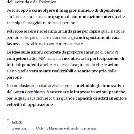
dell’azienda e dell’obiettivo.
Se lo
scopo
è
coinvolgere il maggior numero di dipendenti
sarà necessaria una
campagna di comunicazione interna
che
raccolga il maggior numero di persone.
Potrebbe essere necessaria un’
indagine
per capire quali siano le
persone che più di altre ricorrono a
grandi spostamenti casa –
lavoro
o che abitino in zone meno servite.
Le
idee sulle azioni concrete
da proporre saranno di certo di
competenza
del MM ma sarà
incentivata la partecipazione di
tutti i dipendenti
anche in questa fase, in modo che le
azioni
siano quelle
veramente realizzabili
e
sentite proprie
dalle
persone.
In conclusione, abbiamo visto come la
metodologia innovativa
del
Green Coaching
può
sostenere le imprese
in
azioni pratiche,
per le quali sarà richiesto una grande
capacità di adattamento
e
velocità di applicazione
.
Notizie
green coaching
,
Mobility Management
,
mobility manager