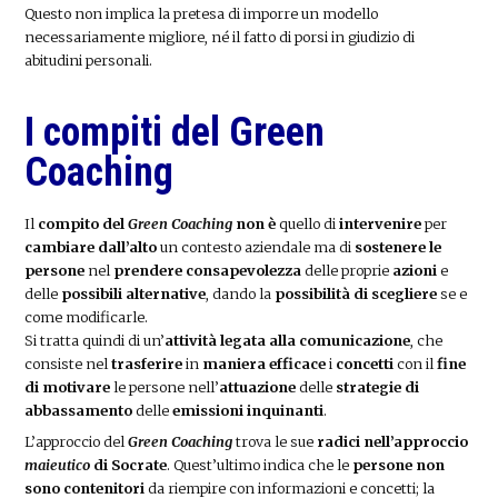
Questo non implica la pretesa di imporre un modello
necessariamente migliore, né il fatto di porsi in giudizio di
abitudini personali.
I compiti del Green
Coaching
Il
compito del
Green Coaching
non è
quello di
intervenire
per
cambiare dall’alto
un contesto aziendale ma di
sostenere le
persone
nel
prendere consapevolezza
delle proprie
azioni
e
delle
possibili alternative
, dando la
possibilità di scegliere
se e
come modificarle.
Si tratta quindi di un’
attività legata alla comunicazione
, che
consiste nel
trasferire
in
maniera efficace
i
concetti
con il
fine
di motivare
le persone nell’
attuazione
delle
strategie di
abbassamento
delle
emissioni inquinanti
.
L’approccio del
Green Coaching
trova le sue
radici nell’approccio
maieutico
di Socrate
. Quest’ultimo indica che le
persone non
sono contenitori
da riempire con informazioni e concetti; la