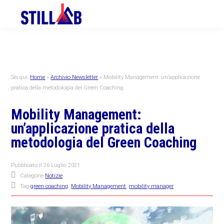
Skip
Skip
Skip
to
to
to
primary
main
primary
navigation
content
sidebar
Sei qui:
Home
»
Archivio Newsletter
»
Mobility Management: un’applicazione
pratica della metodologia del Green Coaching
Mobility Management:
un’applicazione pratica della
metodologia del Green Coaching
Pubblicato il
26 Luglio 2021
Categorie
Notizie
Tag
green coaching
,
Mobility Management
,
mobility manager