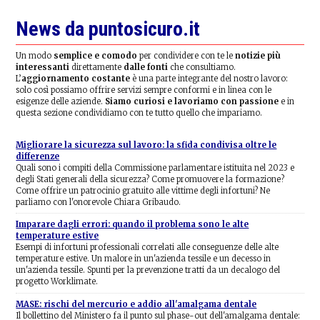
News da puntosicuro.it
Un modo
semplice e comodo
per condividere con te le
notizie più
interessanti
direttamente
dalle fonti
che consultiamo.
L’
aggiornamento costante
è una parte integrante del nostro lavoro:
solo così possiamo offrire servizi sempre conformi e in linea con le
esigenze delle aziende.
Siamo curiosi e lavoriamo con passione
e in
questa sezione condividiamo con te tutto quello che impariamo.
Migliorare la sicurezza sul lavoro: la sfida condivisa oltre le
differenze
Quali sono i compiti della Commissione parlamentare istituita nel 2023 e
degli Stati generali della sicurezza? Come promuovere la formazione?
Come offrire un patrocinio gratuito alle vittime degli infortuni? Ne
parliamo con l'onorevole Chiara Gribaudo.
Imparare dagli errori: quando il problema sono le alte
temperature estive
Esempi di infortuni professionali correlati alle conseguenze delle alte
temperature estive. Un malore in un'azienda tessile e un decesso in
un'azienda tessile. Spunti per la prevenzione tratti da un decalogo del
progetto Worklimate.
MASE: rischi del mercurio e addio all'amalgama dentale
Il bollettino del Ministero fa il punto sul phase-out dell'amalgama dentale: