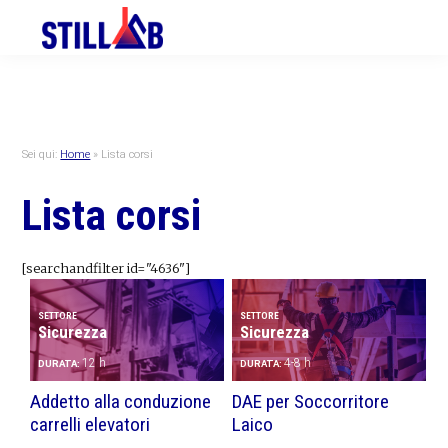
Skip
Skip
Skip
to
to
to
primary
main
primary
navigation
content
sidebar
Sei qui:
Home
»
Lista corsi
Lista corsi
[searchandfilter id="4636"]
SETTORE
SETTORE
Sicurezza
Sicurezza
12 h
4-8 h
DURATA:
DURATA:
Addetto alla conduzione
DAE per Soccorritore
carrelli elevatori
Laico