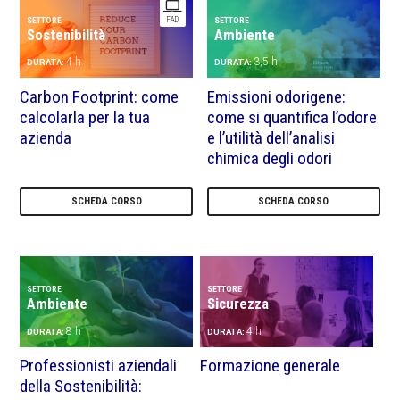
FAD
SETTORE
SETTORE
Sostenibilità
Ambiente
4 h
3,5 h
DURATA:
DURATA:
Carbon Footprint: come
Emissioni odorigene:
calcolarla per la tua
come si quantifica l’odore
azienda
e l’utilità dell’analisi
chimica degli odori
SCHEDA CORSO
SCHEDA CORSO
SETTORE
SETTORE
Ambiente
Sicurezza
8 h
4 h
DURATA:
DURATA:
Professionisti aziendali
Formazione generale
della Sostenibilità: