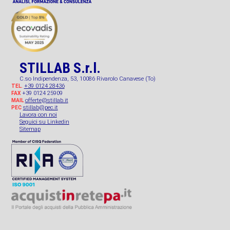
STILLAB S.r.l.
C.so Indipendenza, 53, 10086 Rivarolo Canavese (To)
+39 0124 28436
TEL.
+39 0124 25909
FAX
offerte@stillab.it
MAIL
stillab@pec.it
PEC
Lavora con noi
Seguici su Linkedin
Sitemap