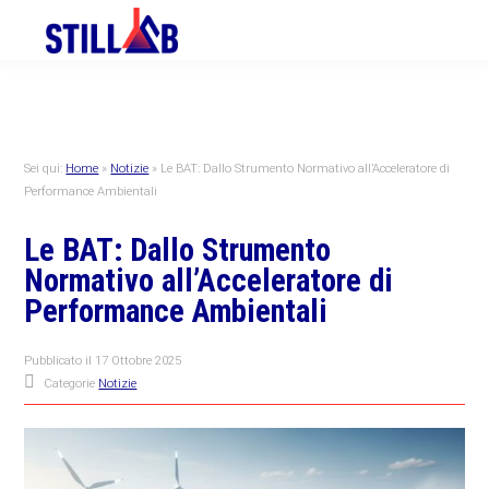
Skip
Skip
Skip
to
to
to
primary
main
primary
navigation
content
sidebar
Sei qui:
Home
»
Notizie
»
Le BAT: Dallo Strumento Normativo all’Acceleratore di
Performance Ambientali
Le BAT: Dallo Strumento
Normativo all’Acceleratore di
Performance Ambientali
Pubblicato il
17 Ottobre 2025
Categorie
Notizie