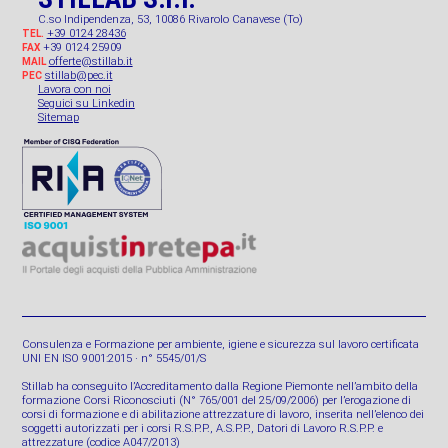
C.so Indipendenza, 53, 10086 Rivarolo Canavese (To)
+39 0124 28436
TEL.
+39 0124 25909
FAX
offerte@stillab.it
MAIL
stillab@pec.it
PEC
Lavora con noi
Seguici su Linkedin
Sitemap
Consulenza e Formazione per ambiente, igiene e sicurezza sul lavoro certificata
UNI EN ISO 9001:2015 · n° 5545/01/S
Stillab ha conseguito l’Accreditamento dalla Regione Piemonte nell’ambito della
formazione Corsi Riconosciuti (N° 765/001 del 25/09/2006) per l’erogazione di
corsi di formazione e di abilitazione attrezzature di lavoro, inserita nell’elenco dei
soggetti autorizzati per i corsi R.S.P.P., A.S.P.P., Datori di Lavoro R.S.P.P. e
attrezzature (codice A047/2013)