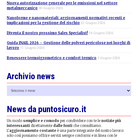
Nuova autorizzazione generale per le emissioni nel settore
metalmeccanico
30 Giugno 2026
Nanoforme e nanomateriali: aggiornamenti normativi recenti e
implicazioni per la gestione del rischio
22 Giugno 2026
Diventa il nostro prossimo Sales Specialist!
16 Giugno 2026
Guida INAIL 2026 – Gestione delle polveri pericolose nei luoghi di
lavoro
11 Giugno 2026
Benessere termoigrometrico e comfort termico
3 Giugno 2026
Archivio news
Archivio
news
News da puntosicuro.it
Un modo
semplice e comodo
per condividere con te le
notizie più
interessanti
direttamente
dalle fonti
che consultiamo.
L’
aggiornamento costante
è una parte integrante del nostro lavoro:
solo così possiamo offrire servizi sempre conformi e in linea con le