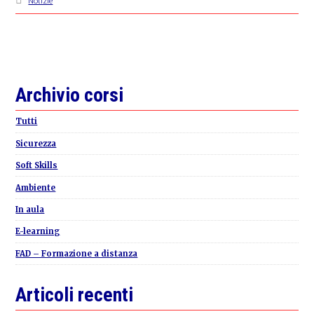
Notizie
Primary
Archivio corsi
Sidebar
Tutti
Sicurezza
Soft Skills
Ambiente
In aula
E-learning
FAD – Formazione a distanza
Articoli recenti