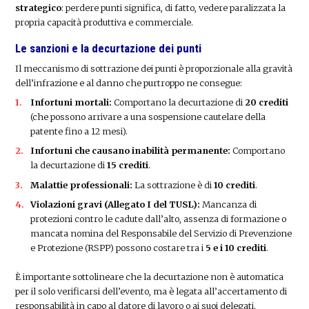
strategico
: perdere punti significa, di fatto, vedere paralizzata la
propria capacità produttiva e commerciale.
Le sanzioni e la decurtazione dei punti
Il meccanismo di sottrazione dei punti è proporzionale alla gravità
dell’infrazione e al danno che purtroppo ne consegue:
Infortuni mortali:
Comportano la decurtazione di
20 crediti
(che possono arrivare a una sospensione cautelare della
patente fino a 12 mesi).
Infortuni che causano inabilità permanente:
Comportano
la decurtazione di
15 crediti
.
Malattie professionali:
La sottrazione è di
10 crediti
.
Violazioni gravi (Allegato I del TUSL):
Mancanza di
protezioni contro le cadute dall’alto, assenza di formazione o
mancata nomina del Responsabile del Servizio di Prevenzione
e Protezione (RSPP) possono costare tra i
5 e i 10 crediti
.
È importante sottolineare che la decurtazione non è automatica
per il solo verificarsi dell’evento, ma è legata all’accertamento di
responsabilità in capo al datore di lavoro o ai suoi delegati.