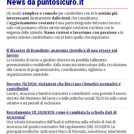
News da puntosicuro.it
Un modo
semplice e comodo
per condividere con te le
notizie più
interessanti
direttamente
dalle fonti
che consultiamo.
L’
aggiornamento costante
è una parte integrante del nostro lavoro:
solo così possiamo offrire servizi sempre conformi e in linea con le
esigenze delle aziende.
Siamo curiosi e lavoriamo con passione
e in
questa sezione condividiamo con te tutto quello che impariamo.
Il disastro di Brandizzo: anatomia giuridica di una strage sul
lavoro
La richiesta di rinvio a giudizio descrive un possibile fallimento
prevenzionistico multilivello: dalla mancata interruzione della circolazione
alle carenze di programmazione, coordinamento, vigilanza e
organizzazione aziendale.
Decreto 78/2026: violazioni che bloccano i benefici normativi e
contributivi
Lavoro, sicurezza e benefici normativi e contributivi: cosa prevede il nuovo
decreto del Ministero del lavoro e delle politiche sociali 78/2026 sulle cause
ostative e sui periodi di esclusione.
Regolamento UE 2020/878: come è cambiata la scheda dati di
sicurezza?
Una scheda informativa dell'Inail si sofferma sulla scheda di dati di
sicurezza nel quadro normativo del regolamento (UE) 2020/878. Le
principali modifiche: Indicatore Unico di Formula, nanoforme, interferenti