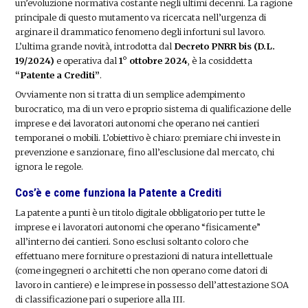
un’evoluzione normativa costante negli ultimi decenni. La ragione
principale di questo mutamento va ricercata nell’urgenza di
arginare il drammatico fenomeno degli infortuni sul lavoro.
L’ultima grande novità, introdotta dal
Decreto PNRR bis (D.L.
19/2024)
e operativa dal
1° ottobre 2024
, è la cosiddetta
“Patente a Crediti”
.
Ovviamente non si tratta di un semplice adempimento
burocratico, ma di un vero e proprio sistema di qualificazione delle
imprese e dei lavoratori autonomi che operano nei cantieri
temporanei o mobili. L’obiettivo è chiaro: premiare chi investe in
prevenzione e sanzionare, fino all’esclusione dal mercato, chi
ignora le regole.
Cos’è e come funziona la Patente a Crediti
La patente a punti è un titolo digitale obbligatorio per tutte le
imprese e i lavoratori autonomi che operano “fisicamente”
all’interno dei cantieri. Sono esclusi soltanto coloro che
effettuano mere forniture o prestazioni di natura intellettuale
(come ingegneri o architetti che non operano come datori di
lavoro in cantiere) e le imprese in possesso dell’attestazione SOA
di classificazione pari o superiore alla III.