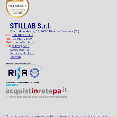
STILLAB S.r.l.
C.so Indipendenza, 53, 10086 Rivarolo Canavese (To)
+39 0124 28436
TEL.
+39 0124 25909
FAX
offerte@stillab.it
MAIL
stillab@pec.it
PEC
Lavora con noi
Seguici su Linkedin
Sitemap
Consulenza e Formazione per ambiente, igiene e sicurezza sul lavoro certificata