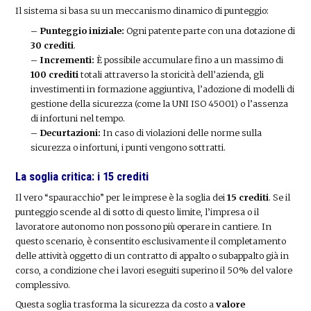
Il sistema si basa su un meccanismo dinamico di punteggio:
– Punteggio iniziale:
Ogni patente parte con una dotazione di
30 crediti
.
– Incrementi:
È possibile accumulare fino a un massimo di
100 crediti
totali attraverso la storicità dell’azienda, gli
investimenti in formazione aggiuntiva, l’adozione di modelli di
gestione della sicurezza (come la UNI ISO 45001) o l’assenza
di infortuni nel tempo.
– Decurtazioni:
In caso di violazioni delle norme sulla
sicurezza o infortuni, i punti vengono sottratti.
La soglia critica: i 15 crediti
Il vero “spauracchio” per le imprese è la soglia dei
15 crediti
. Se il
punteggio scende al di sotto di questo limite, l’impresa o il
lavoratore autonomo non possono più operare in cantiere. In
questo scenario, è consentito esclusivamente il completamento
delle attività oggetto di un contratto di appalto o subappalto già in
corso, a condizione che i lavori eseguiti superino il 50% del valore
complessivo.
Questa soglia trasforma la sicurezza da costo a
valore