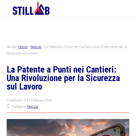
Skip
Skip
Skip
to
to
to
primary
main
primary
navigation
content
sidebar
Sei qui:
Home
»
Notizie
»
La Patente a Punti nei Cantieri: Una Rivoluzione per la
Sicurezza sul Lavoro
La Patente a Punti nei Cantieri:
Una Rivoluzione per la Sicurezza
sul Lavoro
Pubblicato il
13 Febbraio 2026
Categorie
Notizie