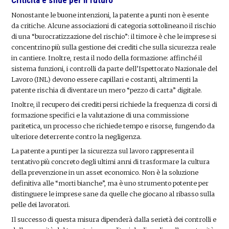
Nonostante le buone intenzioni, la patente a punti non è esente
da critiche. Alcune associazioni di categoria sottolineano il rischio
di una “burocratizzazione del rischio”: il timore è che le imprese si
concentrino più sulla gestione dei crediti che sulla sicurezza reale
in cantiere. Inoltre, resta il nodo della formazione: affinché il
sistema funzioni, i controlli da parte dell’Ispettorato Nazionale del
Lavoro (INL) devono essere capillari e costanti, altrimenti la
patente rischia di diventare un mero “pezzo di carta” digitale.
Inoltre, il recupero dei crediti persi richiede la frequenza di corsi di
formazione specifici e la valutazione di una commissione
paritetica, un processo che richiede tempo e risorse, fungendo da
ulteriore deterrente contro la negligenza.
La patente a punti per la sicurezza sul lavoro rappresenta il
tentativo più concreto degli ultimi anni di trasformare la cultura
della prevenzione in un asset economico. Non è la soluzione
definitiva alle “morti bianche”, ma è uno strumento potente per
distinguere le imprese sane da quelle che giocano al ribasso sulla
pelle dei lavoratori.
Il successo di questa misura dipenderà dalla serietà dei controlli e