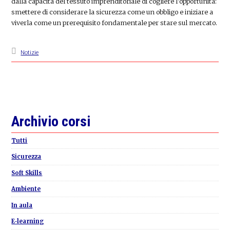
dalla capacità del tessuto imprenditoriale di cogliere l’opportunità:
smettere di considerare la sicurezza come un obbligo e iniziare a
viverla come un prerequisito fondamentale per stare sul mercato.
Notizie
Primary
Archivio corsi
Sidebar
Tutti
Sicurezza
Soft Skills
Ambiente
In aula
E-learning