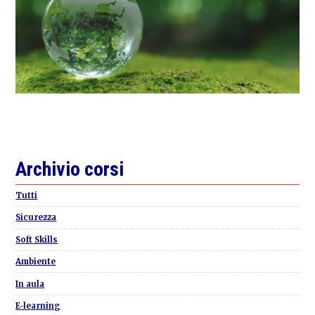
Primary
Archivio corsi
Sidebar
Tutti
Sicurezza
Soft Skills
Ambiente
In aula
E-learning