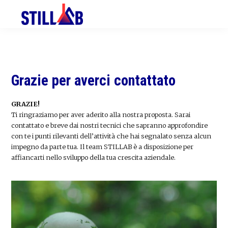
Skip
Skip
Skip
to
to
to
primary
main
primary
navigation
content
sidebar
Grazie per averci contattato
GRAZIE!
Ti ringraziamo per aver aderito alla nostra proposta. Sarai
contattato e breve dai nostri tecnici che sapranno approfondire
con te i punti rilevanti dell’attività che hai segnalato senza alcun
impegno da parte tua. Il team STILLAB è a disposizione per
affiancarti nello sviluppo della tua crescita aziendale.