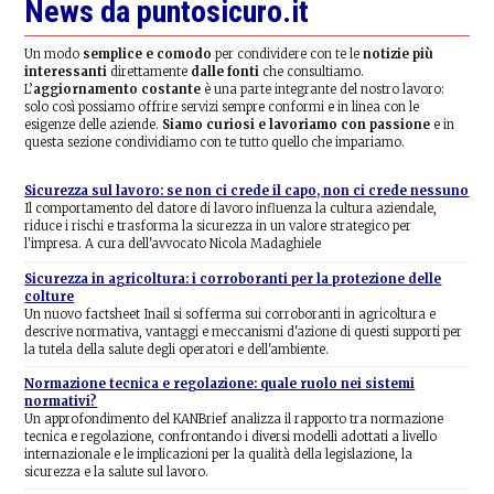
News da puntosicuro.it
Un modo
semplice e comodo
per condividere con te le
notizie più
interessanti
direttamente
dalle fonti
che consultiamo.
L’
aggiornamento costante
è una parte integrante del nostro lavoro:
solo così possiamo offrire servizi sempre conformi e in linea con le
esigenze delle aziende.
Siamo curiosi e lavoriamo con passione
e in
questa sezione condividiamo con te tutto quello che impariamo.
Sicurezza sul lavoro: se non ci crede il capo, non ci crede nessuno
Il comportamento del datore di lavoro influenza la cultura aziendale,
riduce i rischi e trasforma la sicurezza in un valore strategico per
l'impresa. A cura dell'avvocato Nicola Madaghiele
Sicurezza in agricoltura: i corroboranti per la protezione delle
colture
Un nuovo factsheet Inail si sofferma sui corroboranti in agricoltura e
descrive normativa, vantaggi e meccanismi d'azione di questi supporti per
la tutela della salute degli operatori e dell'ambiente.
Normazione tecnica e regolazione: quale ruolo nei sistemi
normativi?
Un approfondimento del KANBrief analizza il rapporto tra normazione
tecnica e regolazione, confrontando i diversi modelli adottati a livello
internazionale e le implicazioni per la qualità della legislazione, la
sicurezza e la salute sul lavoro.