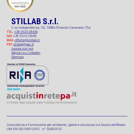
STILLAB S.r.l.
C.so Indipendenza, 53, 10086 Rivarolo Canavese (To)
+39 0124 28436
TEL.
+39 0124 25909
FAX
offerte@stillab.it
MAIL
stillab@pec.it
PEC
Lavora con noi
Seguici su Linkedin
Sitemap
Consulenza e Formazione per ambiente, igiene e sicurezza sul lavoro certificata
UNI EN ISO 9001:2015 · n° 5545/01/S