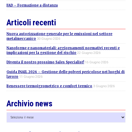
FAD – Formazione a distanza
Articoli recenti
Nuova autorizzazione generale per le emissioni nel settore
metalmeccanico
30 Giugno 2026
Nanoforme e nanomateriali: aggiornamenti normativi recenti e
implicazioni per la gestione del rischio
22 Giugno 2026
Diventa il nostro prossimo Sales Specialist!
16 Giugno 2026
Guida INAIL 2026 – Gestione delle polveri pericolose nei luoghi di
lavoro
11 Giugno 2026
Benessere termoigrometrico e comfort termico
3 Giugno 2026
Archivio news
Archivio
news