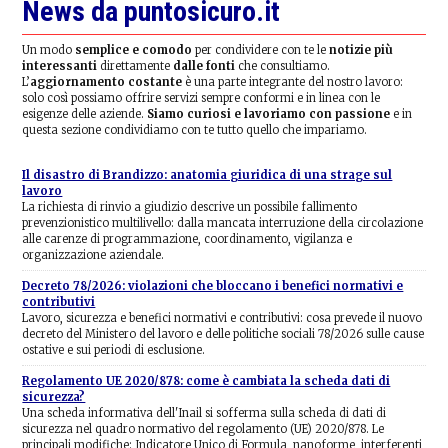
News da puntosicuro.it
Un modo
semplice e comodo
per condividere con te le
notizie più
interessanti
direttamente
dalle fonti
che consultiamo.
L’
aggiornamento costante
è una parte integrante del nostro lavoro:
solo così possiamo offrire servizi sempre conformi e in linea con le
esigenze delle aziende.
Siamo curiosi e lavoriamo con passione
e in
questa sezione condividiamo con te tutto quello che impariamo.
Il disastro di Brandizzo: anatomia giuridica di una strage sul
lavoro
La richiesta di rinvio a giudizio descrive un possibile fallimento
prevenzionistico multilivello: dalla mancata interruzione della circolazione
alle carenze di programmazione, coordinamento, vigilanza e
organizzazione aziendale.
Decreto 78/2026: violazioni che bloccano i benefici normativi e
contributivi
Lavoro, sicurezza e benefici normativi e contributivi: cosa prevede il nuovo
decreto del Ministero del lavoro e delle politiche sociali 78/2026 sulle cause
ostative e sui periodi di esclusione.
Regolamento UE 2020/878: come è cambiata la scheda dati di
sicurezza?
Una scheda informativa dell'Inail si sofferma sulla scheda di dati di
sicurezza nel quadro normativo del regolamento (UE) 2020/878. Le
principali modifiche: Indicatore Unico di Formula, nanoforme, interferenti