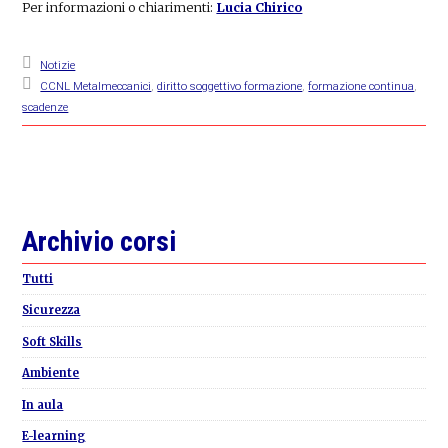
Per informazioni o chiarimenti:
Lucia Chirico
Notizie
CCNL Metalmeccanici
,
diritto soggettivo formazione
,
formazione continua
,
scadenze
Primary
Archivio corsi
Sidebar
Tutti
Sicurezza
Soft Skills
Ambiente
In aula
E-learning