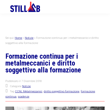
Skip
Skip
Skip
to
to
to
primary
main
primary
navigation
content
sidebar
Sei qui:
Home
»
Notizie
»
Formazione continua per i metalmeccanici e diritto
soggettivo alla formazione
Formazione continua per i
metalmeccanici e diritto
soggettivo alla formazione
Pubblicato il
7 Dicembre 2018
Categorie
Notizie
Tag
CCNL Metalmeccanici
,
diritto soggettivo formazione
,
formazione
continua
,
scadenze