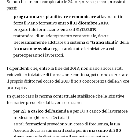
Se non hai ancora completato le 24 ore previste, ecco i prossimi
passi:
programmare, pianificare
e
comunicare
ai lavoratori in
forza il Piano formativo
entro il 31 dicembre 2018
.
erogare tale formazione
entro il 31/12/2019.
trattandosi di un adempimento contrattuale, dovrai
necessariamente adottare un sistema di “
tranciabilità
” della
formazione svolta
registrando tutte le iniziative a cui
parteciperanno i lavoratori.
I dipendenti che, entro la fine del 2018, non siano ancora stati
coinvolti in iniziative di formazione continua, potranno esercitare
il proprio diritto nel corso del 2019 fino a concorrenza delle 24 ore
pro-capite.
In questo caso la norma contrattuale stabilisce che le iniziative
formative prescelte dal lavoratore siano:
per
2/3 a carico dell’Azienda
e per 1/3 a carico del lavoratore
medesimo (16 ore su 24 totali)
se tali formazioni prevedono un costo di frequenza, la tua
Azienda dovrà assumersi il costo per un
massimo di 300
€uro,
pagando direttamente il soggetto erogatore.