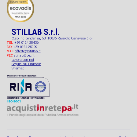
STILLAB S.r.l.
C.so Indipendenza, 53, 10086 Rivarolo Canavese (To)
+39 0124 28436
TEL.
+39 0124 25909
FAX
offerte@stillab.it
MAIL
stillab@pec.it
PEC
Lavora con noi
Seguici su Linkedin
Sitemap