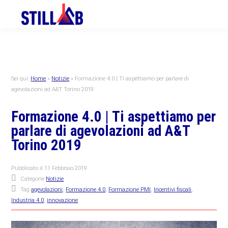
Skip
Skip
Skip
to
to
to
primary
main
primary
navigation
content
sidebar
Sei qui:
Home
»
Notizie
»
Formazione 4.0 | Ti aspettiamo per parlare di
agevolazioni ad A&T Torino 2019
Formazione 4.0 | Ti aspettiamo per
parlare di agevolazioni ad A&T
Torino 2019
Pubblicato il
11 Febbraio 2019
Categorie
Notizie
Tag
agevolazioni
,
Formazione 4.0
,
Formazione PMI
,
Incentivi fiscali
,
Industria 4.0
,
innovazione