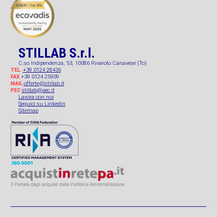
STILLAB S.r.l.
C.so Indipendenza, 53, 10086 Rivarolo Canavese (To)
+39 0124 28436
TEL.
+39 0124 25909
FAX
offerte@stillab.it
MAIL
stillab@pec.it
PEC
Lavora con noi
Seguici su Linkedin
Sitemap