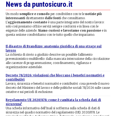
News da puntosicuro.it
Un modo
semplice e comodo
per condividere con te le
notizie più
interessanti
direttamente
dalle fonti
che consultiamo.
L’
aggiornamento costante
è una parte integrante del nostro lavoro:
solo così possiamo offrire servizi sempre conformi e in linea con le
esigenze delle aziende.
Siamo curiosi e lavoriamo con passione
e in
questa sezione condividiamo con te tutto quello che impariamo.
Il disastro di Brandizzo: anatomia giuridica di una strage sul
lavoro
La richiesta di rinvio a giudizio descrive un possibile fallimento
prevenzionistico multilivello: dalla mancata interruzione della circolazione
alle carenze di programmazione, coordinamento, vigilanza e
organizzazione aziendale.
Decreto 78/2026: violazioni che bloccano i benefici normativi e
contributivi
Lavoro, sicurezza e benefici normativi e contributivi: cosa prevede il nuovo
decreto del Ministero del lavoro e delle politiche sociali 78/2026 sulle cause
ostative e sui periodi di esclusione.
Regolamento UE 2020/878: come è cambiata la scheda dati di
sicurezza?
Una scheda informativa dell'Inail si sofferma sulla scheda di dati di
sicurezza nel quadro normativo del regolamento (UE) 2020/878. Le