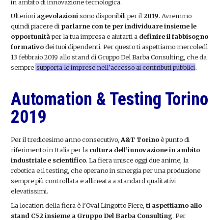
in ambito di innovazione tecnologica.
Ulteriori
agevolazioni
sono disponibili per il
2019
. Avremmo
quindi piacere di
parlarne con te per individuare insieme le
opportunità
per la tua impresa e aiutarti a
definire il fabbisogno
formativo
dei tuoi dipendenti. Per questo ti aspettiamo mercoledì
13 febbraio 2019 allo stand di Gruppo Del Barba Consulting, che da
sempre
supporta le imprese nell’accesso ai contributi pubblici
.
Automation & Testing Torino
2019
Per il tredicesimo anno consecutivo,
A&T Torino
è punto di
riferimento in Italia per la
cultura dell’innovazione in ambito
industriale e scientifico
. La fiera unisce oggi due anime, la
robotica e il testing, che operano in sinergia per una produzione
sempre più controllata e allineata a standard qualitativi
elevatissimi.
La location della fiera è l’Oval Lingotto Fiere,
ti aspettiamo allo
stand C52 insieme a Gruppo Del Barba Consulting
. Per