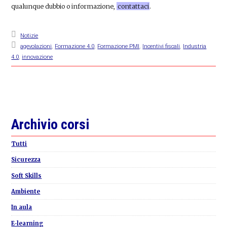
qualunque dubbio o informazione,
contattaci
.
Notizie
agevolazioni
,
Formazione 4.0
,
Formazione PMI
,
Incentivi fiscali
,
Industria
4.0
,
innovazione
Primary
Archivio corsi
Sidebar
Tutti
Sicurezza
Soft Skills
Ambiente
In aula
E-learning