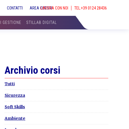
S
CONTATTI
AREA CLIENTI
LAVORA CON NOI
SHOW
SEAR
DI GESTIONE
STILLAB DIGITAL
Primary
Archivio corsi
Sidebar
Tutti
Sicurezza
Soft Skills
Ambiente