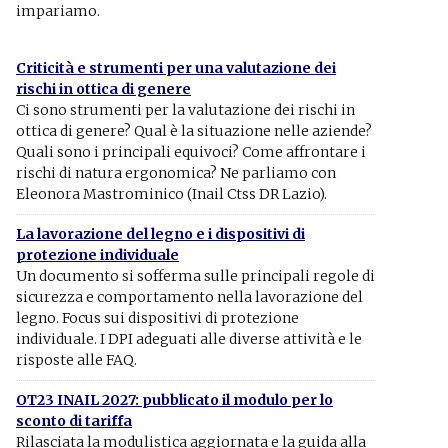
impariamo.
Criticità e strumenti per una valutazione dei
rischi in ottica di genere
Ci sono strumenti per la valutazione dei rischi in
ottica di genere? Qual è la situazione nelle aziende?
Quali sono i principali equivoci? Come affrontare i
rischi di natura ergonomica? Ne parliamo con
Eleonora Mastrominico (Inail Ctss DR Lazio).
La lavorazione del legno e i dispositivi di
protezione individuale
Un documento si sofferma sulle principali regole di
sicurezza e comportamento nella lavorazione del
legno. Focus sui dispositivi di protezione
individuale. I DPI adeguati alle diverse attività e le
risposte alle FAQ.
OT23 INAIL 2027: pubblicato il modulo per lo
sconto di tariffa
Rilasciata la modulistica aggiornata e la guida alla