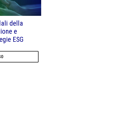
ali della
zione e
tegie ESG
SO