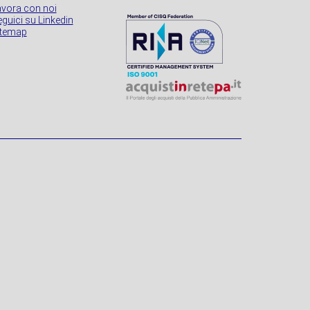
avora con noi
guici su Linkedin
itemap