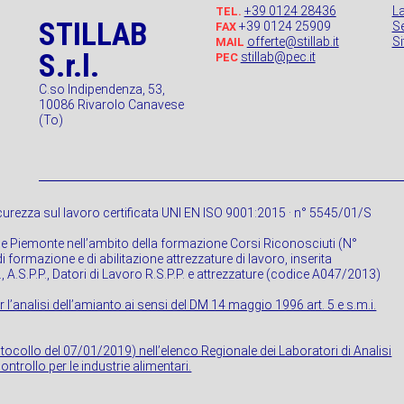
+39 0124 28436
L
TEL.
STILLAB
+39 0124 25909
Se
FAX
offerte@stillab.it
S
MAIL
S.r.l.
stillab@pec.it
PEC
C.so Indipendenza, 53,
10086 Rivarolo Canavese
(To)
urezza sul lavoro certificata UNI EN ISO 9001:2015 · n° 5545/01/S
ne Piemonte nell’ambito della formazione Corsi Riconosciuti (N°
 formazione e di abilitazione attrezzature di lavoro, inserita
P., A.S.P.P., Datori di Lavoro R.S.P.P. e attrezzature (codice A047/2013)
r l’analisi dell’amianto ai sensi del DM 14 maggio 1996 art. 5 e s.m.i.
rotocollo del 07/01/2019) nell’elenco Regionale dei Laboratori di Analisi
ontrollo per le industrie alimentari.