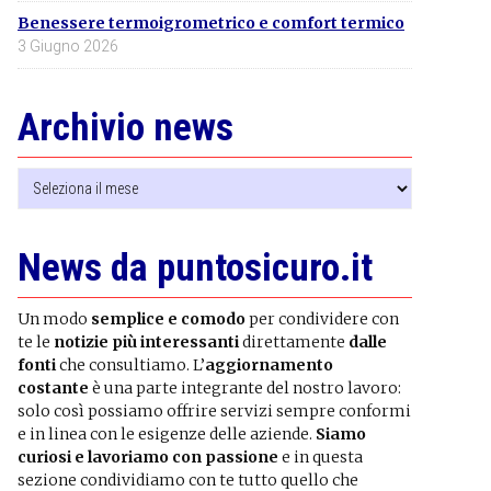
Benessere termoigrometrico e comfort termico
3 Giugno 2026
Archivio news
Archivio
news
News da puntosicuro.it
Un modo
semplice e comodo
per condividere con
te le
notizie più interessanti
direttamente
dalle
fonti
che consultiamo. L’
aggiornamento
costante
è una parte integrante del nostro lavoro:
solo così possiamo offrire servizi sempre conformi
e in linea con le esigenze delle aziende.
Siamo
curiosi e lavoriamo con passione
e in questa
sezione condividiamo con te tutto quello che