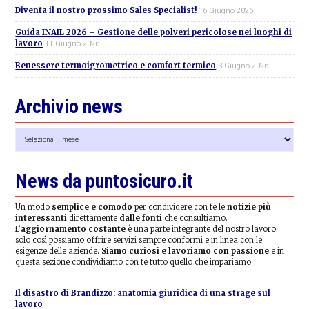
Diventa il nostro prossimo Sales Specialist!
16 Giugno 2026
Guida INAIL 2026 – Gestione delle polveri pericolose nei luoghi di
lavoro
11 Giugno 2026
Benessere termoigrometrico e comfort termico
3 Giugno 2026
Archivio news
Archivio
news
News da puntosicuro.it
Un modo
semplice e comodo
per condividere con te le
notizie più
interessanti
direttamente
dalle fonti
che consultiamo.
L’
aggiornamento costante
è una parte integrante del nostro lavoro:
solo così possiamo offrire servizi sempre conformi e in linea con le
esigenze delle aziende.
Siamo curiosi e lavoriamo con passione
e in
questa sezione condividiamo con te tutto quello che impariamo.
Il disastro di Brandizzo: anatomia giuridica di una strage sul
lavoro