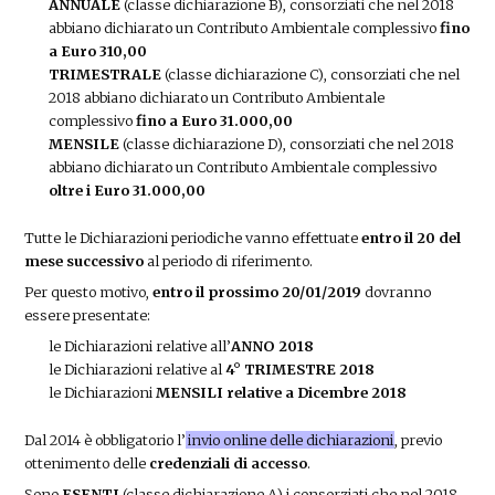
ANNUALE
(classe dichiarazione B), consorziati che nel 2018
abbiano dichiarato un Contributo Ambientale complessivo
fino
a Euro 310,00
TRIMESTRALE
(classe dichiarazione C), consorziati che nel
2018 abbiano dichiarato un Contributo Ambientale
complessivo
fino a Euro 31.000,00
MENSILE
(classe dichiarazione D), consorziati che nel 2018
abbiano dichiarato un Contributo Ambientale complessivo
oltre i Euro 31.000,00
Tutte le Dichiarazioni periodiche vanno effettuate
entro il 20 del
mese successivo
al periodo di riferimento.
Per questo motivo,
entro il prossimo 20/01/2019
dovranno
essere presentate:
le Dichiarazioni relative all’
ANNO 2018
le Dichiarazioni relative al
4° TRIMESTRE 2018
le Dichiarazioni
MENSILI relative a Dicembre 2018
Dal 2014 è obbligatorio l’
invio online delle dichiarazioni
, previo
ottenimento delle
credenziali di accesso
.
Sono
ESENTI
(classe dichiarazione A) i consorziati che nel 2018