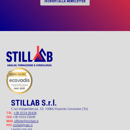
ISCRIVITI ALLA NEWSLETTER
STILLAB S.r.l.
C.so Indipendenza, 53, 10086 Rivarolo Canavese (To)
+39 0124 28436
TEL.
+39 0124 25909
FAX
offerte@stillab.it
MAIL
stillab@pec.it
PEC
Lavora con noi