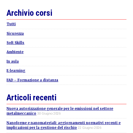
Primary
Archivio corsi
Sidebar
Tutti
Sicurezza
Soft Skills
Ambiente
In aula
E-learning
FAD – Formazione a distanza
Articoli recenti
Nuova autorizzazione generale per le emissioni nel settore
metalmeccanico
30 Giugno 2026
Nanoforme e nanomateriali: aggiornamenti normativi recenti e
implicazioni per la gestione del rischio
22 Giugno 2026