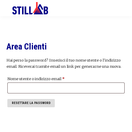
Skip
Skip
Skip
to
to
to
primary
main
primary
navigation
content
sidebar
Area Clienti
Hai perso la password? Inserisci il tuo nome utente o l'indirizzo
email. Riceverai tramite email un link per generarne una nuova.
Richiesto
Nome utente o indirizzo email
*
RESETTARE LA PASSWORD