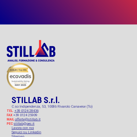
STILLAB S.r.l.
C.so Indipendenza, 53, 10086 Rivarolo Canavese (To)
+39 0124 28436
TEL.
+39 0124 25909
FAX
offerte@stillab.it
MAIL
stillab@pec.it
PEC
Lavora con noi
Seguici su Linkedin
Sitemap