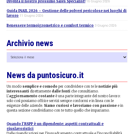
Diventa il nostro prossimo Sales Specialist!
16 Giugno 2026
Guida INAIL 2026 – Gestione delle polveri pericolose nei luoghi di
lavoro
11 Giugno 2026
Benessere termoigrometrico e comfort termico
3 Giugno 2026
Archivio news
Archivio
news
News da puntosicuro.it
Un modo
semplice e comodo
per condividere con te le
notizie più
interessanti
direttamente
dalle fonti
che consultiamo.
L’
aggiornamento costante
è una parte integrante del nostro lavoro:
solo così possiamo offrire servizi sempre conformi e in linea con le
esigenze delle aziende.
Siamo curiosi e lavoriamo con passione
e in
questa sezione condividiamo con te tutto quello che impariamo.
Quando l'RSPP è un dipendente: aspetti contrattuali e
giuslavoristici
Dalle rivendicazioni per l'inquadramento contrattuale e l'inconciliabilità