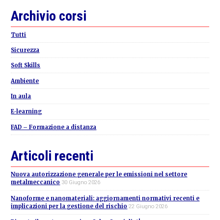
Primary
Archivio corsi
Sidebar
Tutti
Sicurezza
Soft Skills
Ambiente
In aula
E-learning
FAD – Formazione a distanza
Articoli recenti
Nuova autorizzazione generale per le emissioni nel settore
metalmeccanico
30 Giugno 2026
Nanoforme e nanomateriali: aggiornamenti normativi recenti e
implicazioni per la gestione del rischio
22 Giugno 2026