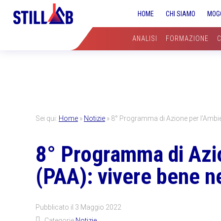
Skip
Skip
Skip
HOME
CHI SIAMO
MOG
to
to
to
primary
main
primary
ANALISI
FORMAZIONE
navigation
content
sidebar
Sei qui:
Home
»
Notizie
»
8° Programma di Azione per l’Ambient
8° Programma di Azi
(PAA): vivere bene ne
Pubblicato il
3 Maggio 2022
Categorie
Notizie