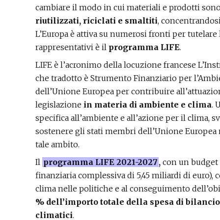
cambiare il modo in cui materiali e prodotti son
riutilizzati, riciclati e smaltiti
, concentrandosi 
L’Europa è attiva su numerosi fronti per tutelar
rappresentativi è il
programma LIFE
.
LIFE è l’acronimo della locuzione francese L’In
che tradotto è Strumento Finanziario per l’Ambi
dell’Unione Europea per contribuire all’attuazione
legislazione
in materia di ambiente e clima
. 
specifica all’ambiente e all’azione per il clima,
sostenere gli stati membri dell’Unione Europea n
tale ambito.
Il
programma LIFE 2021-2027
,
con un budget p
finanziaria complessiva di 5,45 miliardi di euro), 
clima nelle politiche e al conseguimento dell’obi
% dell’importo totale della spesa di bilancio
climatici
.