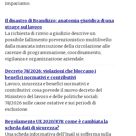
impariamo.
Il disastro di Brandizzo: anatomia giuridica di una
strage sul lavoro
La richiesta di rinvio a giudizio descrive un
possibile fallimento prevenzionistico multilivello:
dalla mancata interruzione della circolazione alle
carenze di programmazione, coordinamento,
vigilanza e organizzazione aziendale.
Decreto 78/2026: violazioni che bloccano i
benefici normativi e contributivi
Lavoro, sicurezza e benefici normativi e
contributivi: cosa prevede il nuovo decreto del
Ministero del lavoro e delle politiche sociali
78/2026 sulle cause ostative e sui periodi di
esclusione.
Regolamento UE 2020/878: come è cambiata la
scheda dati di sicurezza?
Una scheda informativa dell'Inail si sofferma sulla