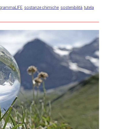
grammaLIFE
,
sostanze chimiche
,
sostenibilità
,
tutela