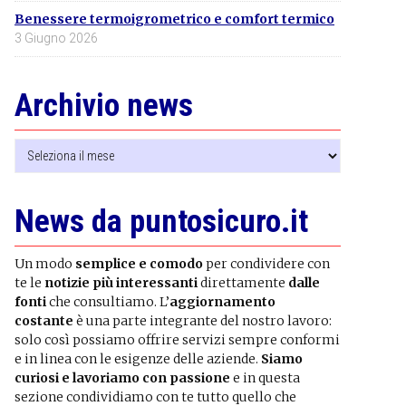
Benessere termoigrometrico e comfort termico
3 Giugno 2026
Archivio news
Archivio
news
News da puntosicuro.it
Un modo
semplice e comodo
per condividere con
te le
notizie più interessanti
direttamente
dalle
fonti
che consultiamo. L’
aggiornamento
costante
è una parte integrante del nostro lavoro:
solo così possiamo offrire servizi sempre conformi
e in linea con le esigenze delle aziende.
Siamo
curiosi e lavoriamo con passione
e in questa
sezione condividiamo con te tutto quello che