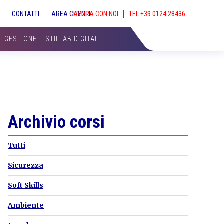
S
CONTATTI
AREA CLIENTI
LAVORA CON NOI
SHOW
SEAR
DI GESTIONE
STILLAB DIGITAL
Primary
Archivio corsi
Sidebar
Tutti
Sicurezza
Soft Skills
Ambiente