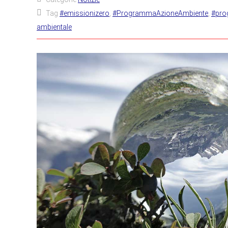
Tag
#emissionizero
,
#ProgrammaAzioneAmbiente
,
#pro
ambientale