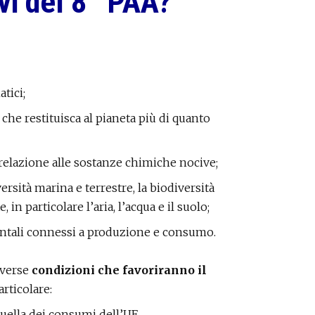
ivi del 8° PAA?
tici;
he restituisca al pianeta più di quanto
relazione alle sostanze chimiche nocive;
ersità marina e terrestre, la biodiversità
in particolare l’aria, l’acqua e il suolo;
ntali connessi a produzione e consumo.
iverse
condizioni che favoriranno il
particolare:
quella dei consumi dell’UE