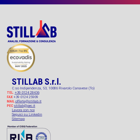
STILLAB S.r.l.
C.so Indipendenza, 53, 10086 Rivarolo Canavese (To)
+39 0124 28436
TEL.
+39 0124 25909
FAX
offerte@stillab.it
MAIL
stillab@pec.it
PEC
Lavora con noi
Seguici su Linkedin
Sitemap