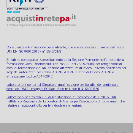
Consulenza e Formazione per ambiente, igiene e sicurezza sul lavoro certificata
UNI EN ISO 9001:2015 · n° 5545/01/S
Stillab ha conseguito l’Accreditamento dalla Regione Piemonte nell’ambito della
formazione Corsi Riconosciuti (N° 765/001 del 25/09/2006) per l’erogazione di
corsi di formazione e di abilitazione attrezzature di lavoro, inserita nell’elenco dei
soggetti autorizzati per i corsi R.S.P.P., A.S.P.P., Datori di Lavoro R.S.P.P. e
attrezzature (codice A047/2013)
Laboratorio inserito nel Circuito di qualificazione per l’analisi dell’amianto ai
sensi del DM 14 maggio 1996 art. 5 e s.m.i. con il N. 560PIE30
Laboratorio iscritto con il n. di registrazione 71 (protocollo del 07/01/2019)
nell’elenco Regionale dei Laboratori di Analisi per l’esecuzione di prove analitiche
relative all’autocontrollo per le industrie alimentari.