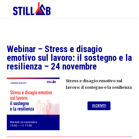
Skip
Skip
to
to
primary
main
navigation
content
Webinar – Stress e disagio
emotivo sul lavoro: il sostegno e la
resilienza – 24 novembre
Stress e disagio emotivo sul
lavoro: il sostegno e la resilienza
ISCRIVITI