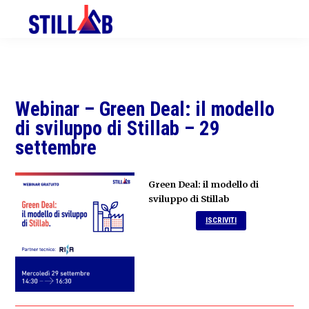
Skip
Skip
to
to
primary
main
navigation
content
Webinar – Green Deal: il modello
di sviluppo di Stillab – 29
settembre
Green Deal: il modello di
sviluppo di Stillab
ISCRIVITI