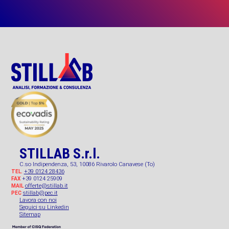
STILLAB S.r.l.
C.so Indipendenza, 53, 10086 Rivarolo Canavese (To)
+39 0124 28436
TEL.
+39 0124 25909
FAX
offerte@stillab.it
MAIL
stillab@pec.it
PEC
Lavora con noi
Seguici su Linkedin
Sitemap