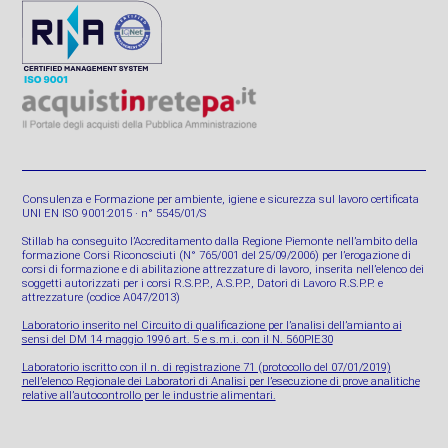
Consulenza e Formazione per ambiente, igiene e sicurezza sul lavoro certificata
UNI EN ISO 9001:2015 · n° 5545/01/S
Stillab ha conseguito l’Accreditamento dalla Regione Piemonte nell’ambito della
formazione Corsi Riconosciuti (N° 765/001 del 25/09/2006) per l’erogazione di
corsi di formazione e di abilitazione attrezzature di lavoro, inserita nell’elenco dei
soggetti autorizzati per i corsi R.S.P.P., A.S.P.P., Datori di Lavoro R.S.P.P. e
attrezzature (codice A047/2013)
Laboratorio inserito nel Circuito di qualificazione per l’analisi dell’amianto ai
sensi del DM 14 maggio 1996 art. 5 e s.m.i. con il N. 560PIE30
Laboratorio iscritto con il n. di registrazione 71 (protocollo del 07/01/2019)
nell’elenco Regionale dei Laboratori di Analisi per l’esecuzione di prove analitiche
relative all’autocontrollo per le industrie alimentari.