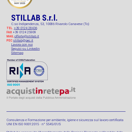
STILLAB S.r.l.
C.so Indipendenza, 53, 10086 Rivarolo Canavese (To)
+39 0124 28436
TEL.
+39 0124 25909
FAX
offerte@stillab.it
MAIL
stillab@pec.it
PEC
Lavora con noi
Seguici su Linkedin
Sitemap
Consulenza e Formazione per ambiente, igiene e sicurezza sul lavoro certificata
UNI EN ISO 9001:2015 · n° 5545/01/S