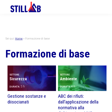
Skip
Skip
Skip
to
to
to
primary
main
primary
navigation
content
sidebar
Sei qui:
Home
»
Formazione di base
Formazione di base
SETTORE
SETTORE
Sicurezza
Ambiente
3 h
4 h
DURATA:
DURATA:
Gestione sostanze e
ABC dei rifiuti:
diisocianati
dall’applicazione della
normativa alla