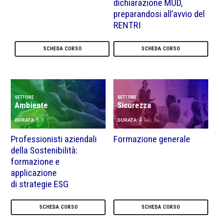
dichiarazione MUD,
preparandosi all’avvio del
RENTRI
SCHEDA CORSO
SCHEDA CORSO
SETTORE
SETTORE
Ambiente
Sicurezza
8 h
4 h
DURATA:
DURATA:
Professionisti aziendali
Formazione generale
della Sostenibilità:
formazione e
applicazione
di strategie ESG
SCHEDA CORSO
SCHEDA CORSO