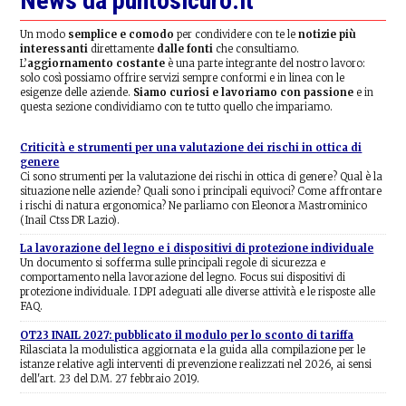
News da puntosicuro.it
Un modo
semplice e comodo
per condividere con te le
notizie più
interessanti
direttamente
dalle fonti
che consultiamo.
L’
aggiornamento costante
è una parte integrante del nostro lavoro:
solo così possiamo offrire servizi sempre conformi e in linea con le
esigenze delle aziende.
Siamo curiosi e lavoriamo con passione
e in
questa sezione condividiamo con te tutto quello che impariamo.
Criticità e strumenti per una valutazione dei rischi in ottica di
genere
Ci sono strumenti per la valutazione dei rischi in ottica di genere? Qual è la
situazione nelle aziende? Quali sono i principali equivoci? Come affrontare
i rischi di natura ergonomica? Ne parliamo con Eleonora Mastrominico
(Inail Ctss DR Lazio).
La lavorazione del legno e i dispositivi di protezione individuale
Un documento si sofferma sulle principali regole di sicurezza e
comportamento nella lavorazione del legno. Focus sui dispositivi di
protezione individuale. I DPI adeguati alle diverse attività e le risposte alle
FAQ.
OT23 INAIL 2027: pubblicato il modulo per lo sconto di tariffa
Rilasciata la modulistica aggiornata e la guida alla compilazione per le
istanze relative agli interventi di prevenzione realizzati nel 2026, ai sensi
dell'art. 23 del D.M. 27 febbraio 2019.