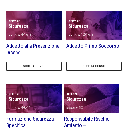
SETTORE
SETTORE
Sicurezza
Sicurezza
4-16 h
12-16 h
DURATA:
DURATA:
Addetto alla Prevenzione
Addetto Primo Soccorso
Incendi
SCHEDA CORSO
SCHEDA CORSO
SETTORE
SETTORE
Sicurezza
Sicurezza
4-8-12 h
30 h
DURATA:
DURATA:
Formazione Sicurezza
Responsabile Rischio
Specifica
Amianto –