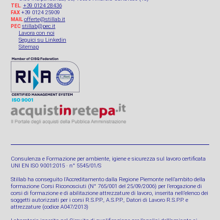
+39 0124 28436
TEL.
+39 0124 25909
FAX
offerte@stillab.it
MAIL
stillab@pec.it
PEC
Lavora con noi
Seguici su Linkedin
Sitemap
Consulenza e Formazione per ambiente, igiene e sicurezza sul lavoro certificata
UNI EN ISO 9001:2015 · n° 5545/01/S
Stillab ha conseguito l’Accreditamento dalla Regione Piemonte nell’ambito della
formazione Corsi Riconosciuti (N° 765/001 del 25/09/2006) per l’erogazione di
corsi di formazione e di abilitazione attrezzature di lavoro, inserita nell’elenco dei
soggetti autorizzati per i corsi R.S.P.P., A.S.P.P., Datori di Lavoro R.S.P.P. e
attrezzature (codice A047/2013)