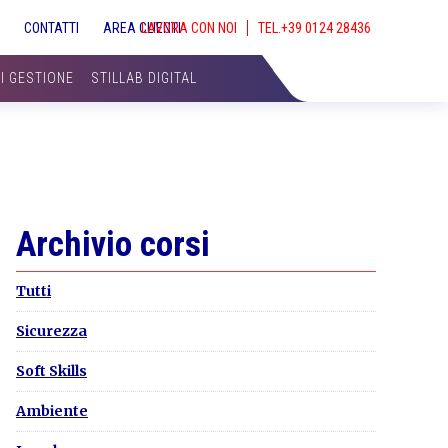
S
CONTATTI
AREA CLIENTI
LAVORA CON NOI
SHOW
SEAR
DI GESTIONE
STILLAB DIGITAL
Primary
Archivio corsi
Sidebar
Tutti
Sicurezza
Soft Skills
Ambiente