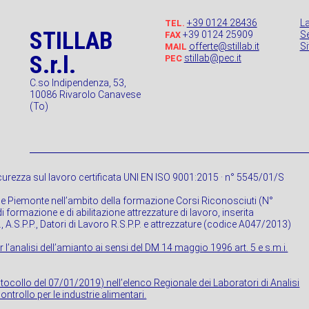
+39 0124 28436
L
TEL.
STILLAB
+39 0124 25909
Se
FAX
offerte@stillab.it
S
MAIL
S.r.l.
stillab@pec.it
PEC
C.so Indipendenza, 53,
10086 Rivarolo Canavese
(To)
urezza sul lavoro certificata UNI EN ISO 9001:2015 · n° 5545/01/S
ne Piemonte nell’ambito della formazione Corsi Riconosciuti (N°
 formazione e di abilitazione attrezzature di lavoro, inserita
P., A.S.P.P., Datori di Lavoro R.S.P.P. e attrezzature (codice A047/2013)
r l’analisi dell’amianto ai sensi del DM 14 maggio 1996 art. 5 e s.m.i.
rotocollo del 07/01/2019) nell’elenco Regionale dei Laboratori di Analisi
ontrollo per le industrie alimentari.