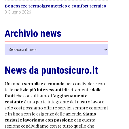
Benessere termoigrometrico e comfort termico
3 Giugno 2026
Archivio news
Archivio
news
News da puntosicuro.it
Un modo
semplice e comodo
per condividere con
te le
notizie più interessanti
direttamente
dalle
fonti
che consultiamo. L’
aggiornamento
costante
è una parte integrante del nostro lavoro:
solo così possiamo offrire servizi sempre conformi
e in linea con le esigenze delle aziende.
Siamo
curiosi e lavoriamo con passione
e in questa
sezione condividiamo con te tutto quello che