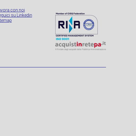
avora con noi
guici su Linkedin
itemap