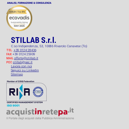
STILLAB S.r.l.
C.so Indipendenza, 53, 10086 Rivarolo Canavese (To)
+39 0124 28436
TEL.
+39 0124 25909
FAX
offerte@stillab.it
MAIL
stillab@pec.it
PEC
Lavora con noi
Seguici su Linkedin
Sitemap