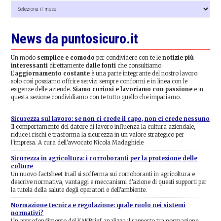
Archivio
news
News da puntosicuro.it
Un modo
semplice e comodo
per condividere con te le
notizie più
interessanti
direttamente
dalle fonti
che consultiamo.
L’
aggiornamento costante
è una parte integrante del nostro lavoro:
solo così possiamo offrire servizi sempre conformi e in linea con le
esigenze delle aziende.
Siamo curiosi e lavoriamo con passione
e in
questa sezione condividiamo con te tutto quello che impariamo.
Sicurezza sul lavoro: se non ci crede il capo, non ci crede nessuno
Il comportamento del datore di lavoro influenza la cultura aziendale,
riduce i rischi e trasforma la sicurezza in un valore strategico per
l'impresa. A cura dell'avvocato Nicola Madaghiele
Sicurezza in agricoltura: i corroboranti per la protezione delle
colture
Un nuovo factsheet Inail si sofferma sui corroboranti in agricoltura e
descrive normativa, vantaggi e meccanismi d'azione di questi supporti per
la tutela della salute degli operatori e dell'ambiente.
Normazione tecnica e regolazione: quale ruolo nei sistemi
normativi?