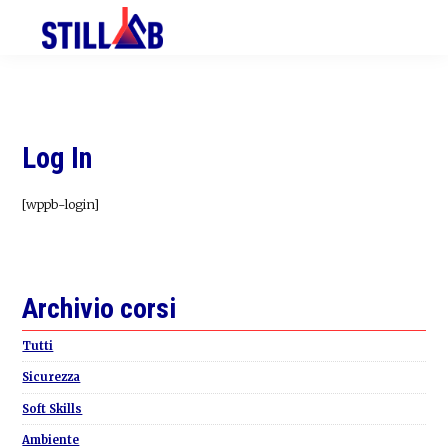
Skip
Skip
Skip
to
to
to
primary
main
primary
navigation
content
sidebar
Log In
[wppb-login]
Primary
Archivio corsi
Sidebar
Tutti
Sicurezza
Soft Skills
Ambiente