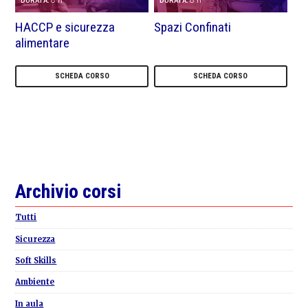
8 h
8 h
DURATA:
DURATA:
HACCP e sicurezza
Spazi Confinati
alimentare
SCHEDA CORSO
SCHEDA CORSO
Primary
Archivio corsi
Sidebar
Tutti
Sicurezza
Soft Skills
Ambiente
In aula