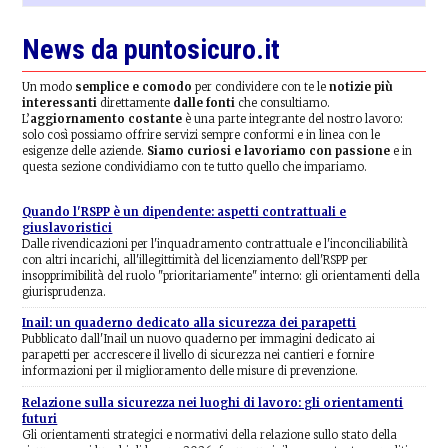
News da puntosicuro.it
Un modo
semplice e comodo
per condividere con te le
notizie più
interessanti
direttamente
dalle fonti
che consultiamo.
L’
aggiornamento costante
è una parte integrante del nostro lavoro:
solo così possiamo offrire servizi sempre conformi e in linea con le
esigenze delle aziende.
Siamo curiosi e lavoriamo con passione
e in
questa sezione condividiamo con te tutto quello che impariamo.
Quando l'RSPP è un dipendente: aspetti contrattuali e
giuslavoristici
Dalle rivendicazioni per l'inquadramento contrattuale e l'inconciliabilità
con altri incarichi, all'illegittimità del licenziamento dell'RSPP per
insopprimibilità del ruolo "prioritariamente" interno: gli orientamenti della
giurisprudenza.
Inail: un quaderno dedicato alla sicurezza dei parapetti
Pubblicato dall'Inail un nuovo quaderno per immagini dedicato ai
parapetti per accrescere il livello di sicurezza nei cantieri e fornire
informazioni per il miglioramento delle misure di prevenzione.
Relazione sulla sicurezza nei luoghi di lavoro: gli orientamenti
futuri
Gli orientamenti strategici e normativi della relazione sullo stato della