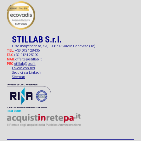
STILLAB S.r.l.
C.so Indipendenza, 53, 10086 Rivarolo Canavese (To)
+39 0124 28436
TEL.
+39 0124 25909
FAX
offerte@stillab.it
MAIL
stillab@pec.it
PEC
Lavora con noi
Seguici su Linkedin
Sitemap