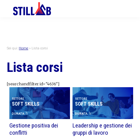
Skip
Skip
Skip
to
to
to
primary
main
primary
navigation
content
sidebar
Sei qui:
Home
»
Lista corsi
Lista corsi
[searchandfilter id="4636"]
SETTORE
SETTORE
SOFT SKILLS
SOFT SKILLS
h
h
DURATA:
DURATA:
Gestione positiva dei
Leadership e gestione dei
conflitti
gruppi di lavoro