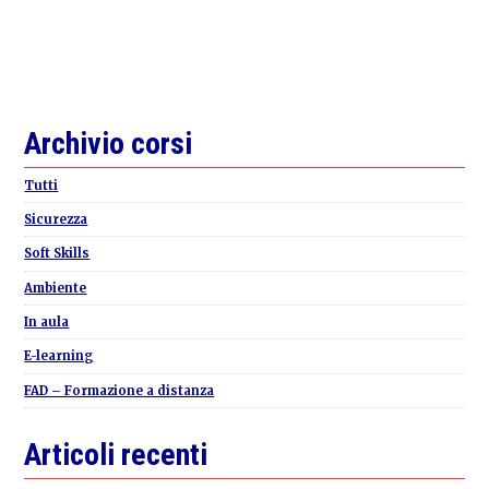
Primary
Archivio corsi
Sidebar
Tutti
Sicurezza
Soft Skills
Ambiente
In aula
E-learning
FAD – Formazione a distanza
Articoli recenti