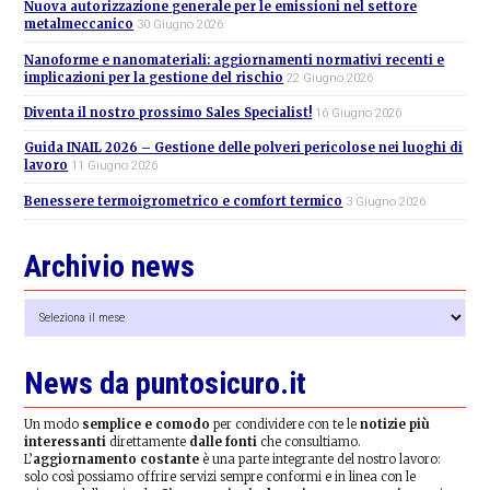
Nuova autorizzazione generale per le emissioni nel settore
metalmeccanico
30 Giugno 2026
Nanoforme e nanomateriali: aggiornamenti normativi recenti e
implicazioni per la gestione del rischio
22 Giugno 2026
Diventa il nostro prossimo Sales Specialist!
16 Giugno 2026
Guida INAIL 2026 – Gestione delle polveri pericolose nei luoghi di
lavoro
11 Giugno 2026
Benessere termoigrometrico e comfort termico
3 Giugno 2026
Archivio news
Archivio
news
News da puntosicuro.it
Un modo
semplice e comodo
per condividere con te le
notizie più
interessanti
direttamente
dalle fonti
che consultiamo.
L’
aggiornamento costante
è una parte integrante del nostro lavoro:
solo così possiamo offrire servizi sempre conformi e in linea con le