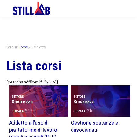
Skip
Skip
Skip
to
to
to
primary
main
primary
navigation
content
sidebar
Sei qui:
Home
»
Lista corsi
Lista corsi
[searchandfilter id="4636"]
SETTORE
SETTORE
Sicurezza
Sicurezza
8-12 h
3 h
DURATA:
DURATA:
Addetto all’uso di
Gestione sostanze e
piattaforme di lavoro
diisocianati
mobili elevabili (PLE)