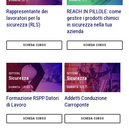
32 h
3 h
DURATA:
DURATA:
Rappresentante dei
REACH IN PILLOLE: come
lavoratori per la
gestire i prodotti chimici
sicurezza (RLS)
in sicurezza nella tua
azienda
SCHEDA CORSO
SCHEDA CORSO
SETTORE
SETTORE
Sicurezza
Sicurezza
16-48 h
4-8 h
DURATA:
DURATA:
Formazione RSPP Datori
Addetti Conduzione
di Lavoro
Carroponte
SCHEDA CORSO
SCHEDA CORSO