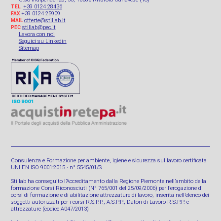
+39 0124 28436
TEL.
+39 0124 25909
FAX
offerte@stillab.it
MAIL
stillab@pec.it
PEC
Lavora con noi
Seguici su Linkedin
Sitemap
Consulenza e Formazione per ambiente, igiene e sicurezza sul lavoro certificata
UNI EN ISO 9001:2015 · n° 5545/01/S
Stillab ha conseguito l’Accreditamento dalla Regione Piemonte nell’ambito della
formazione Corsi Riconosciuti (N° 765/001 del 25/09/2006) per l’erogazione di
corsi di formazione e di abilitazione attrezzature di lavoro, inserita nell’elenco dei
soggetti autorizzati per i corsi R.S.P.P., A.S.P.P., Datori di Lavoro R.S.P.P. e
attrezzature (codice A047/2013)