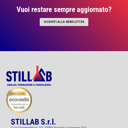
Vuoi restare sempre aggiornato?
ISCRIVITI ALLA NEWSLETTER
STILLAB S.r.l.
C.so Indipendenza, 53, 10086 Rivarolo Canavese (To)